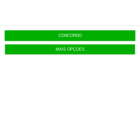
Serão os salários apenas a ponta de um
icebergue?
3 Agosto 2026
CONCORDO
Candidaturas prolongadas até 10 de setembro
3 Agosto 2026
MAIS OPÇÕES
Há 2 candidatos a fornecer comboios de alta
velocidade à CP
3 Agosto 2026
Publicado contrato com consultora para pôr
ordem nos exames
4 Agosto 2026
TML escolhe Albano Jerónimo para ser “Dono do