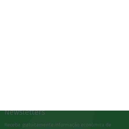
3.º Local Summit
07/10/2026
SAIBA MAIS
Newsletters
Receba gratuitamente informação económica de