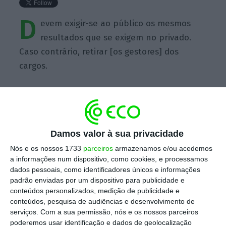
D
evem exigir-se ao público os mesmos
resultados que se exigem no privado.
Caso contrário, retirar [os gestores] dos
cargos.
Damos valor à sua privacidade
https://eco.sapo.pt/quote/miguel-beleza-devem-exigir-se-ao-publico-os-mesmos-resultados-que-se-exigem-12/
Copiar
Nós e os nossos 1733
parceiros
armazenamos e/ou acedemos
a informações num dispositivo, como cookies, e processamos
dados pessoais, como identificadores únicos e informações
Assine o ECO Premium
padrão enviadas por um dispositivo para publicidade e
conteúdos personalizados, medição de publicidade e
conteúdos, pesquisa de audiências e desenvolvimento de
No momento em que a informação é
serviços.
Com a sua permissão, nós e os nossos parceiros
mais importante do que nunca, apoie
poderemos usar identificação e dados de geolocalização