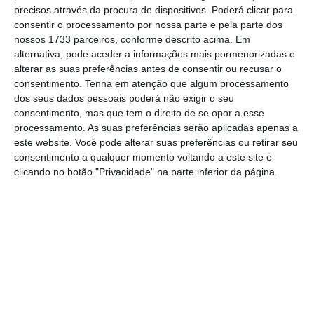
precisos através da procura de dispositivos. Poderá clicar para
o jornalismo independente e rigoroso.
consentir o processamento por nossa parte e pela parte dos
nossos 1733 parceiros, conforme descrito acima. Em
De que forma? Assine o ECO Premium e
alternativa, pode aceder a informações mais pormenorizadas e
alterar as suas preferências antes de consentir ou recusar o
tenha acesso a notícias exclusivas, à
consentimento.
Tenha em atenção que algum processamento
opinião que conta, às reportagens e
dos seus dados pessoais poderá não exigir o seu
especiais que mostram o outro lado da
consentimento, mas que tem o direito de se opor a esse
processamento. As suas preferências serão aplicadas apenas a
história.
este website. Você pode alterar suas preferências ou retirar seu
consentimento a qualquer momento voltando a este site e
Esta assinatura é uma forma de apoiar
clicando no botão "Privacidade" na parte inferior da página.
o ECO e os seus jornalistas. A nossa
contrapartida é o jornalismo
independente, rigoroso e credível.
Assine já
Veja todos os planos