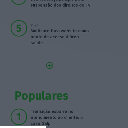
suspensão dos direitos de TV
11:49
Multicare foca website como
ponto de acesso à área
saúde
Populares
Transição esbarra no
atendimento ao cliente: o
caso Galp