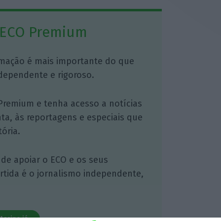
 ECO Premium
mação é mais importante do que
dependente e rigoroso.
Premium e tenha acesso a notícias
nta, às reportagens e especiais que
ória.
 de apoiar o ECO e os seus
artida é o jornalismo independente,
Assine já