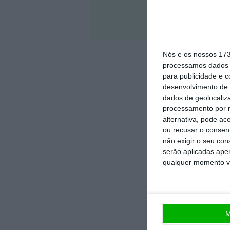
Veja 
Nós e os nossos 17
processamos dados p
para publicidade e 
desenvolvimento de 
dados de geolocaliza
processamento por n
alternativa, pode ac
ou recusar o consen
não exigir o seu co
serão aplicadas apen
qualquer momento vol
M