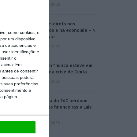
4 Agosto 2026
O dia em direto nos
mercados e na economia – 4
vo, como cookies, e
de agosto
por um dispositivo
sa de audiências e
4 Agosto 2026
usar identificação e
nsentir o
o acima. Em
Shengen “nunca esteve em
s antes de consentir
causa” na crise de Ceuta
 pessoais poderá
4 Agosto 2026
s suas preferências
 consentimento a
da página.
Auditoria do TdC perdoou
infrações financeiras a Luís
Neves
5 Agosto 2026