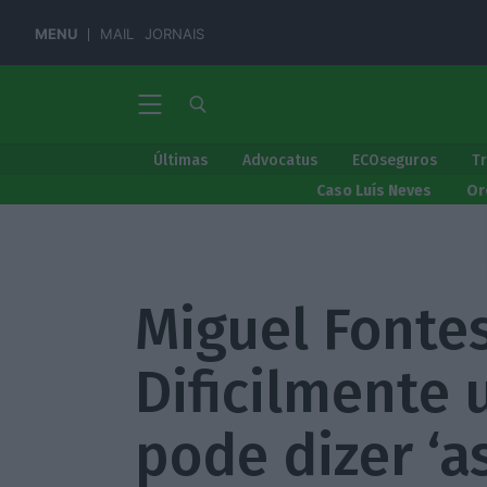
MENU
MAIL
JORNAIS
Últimas
Advocatus
ECOseguros
T
Caso Luís Neves
Or
Miguel Fontes
Dificilmente
pode dizer ‘a