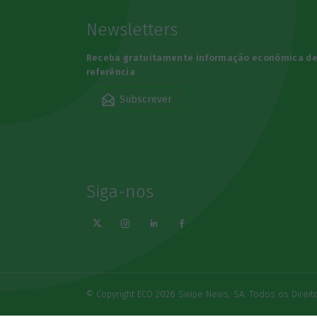
Newsletters
Receba gratuitamente informação económica d
referência
Subscrever
Siga-nos
© Copyright ECO 2026 Swipe News, SA. Todos os Direi