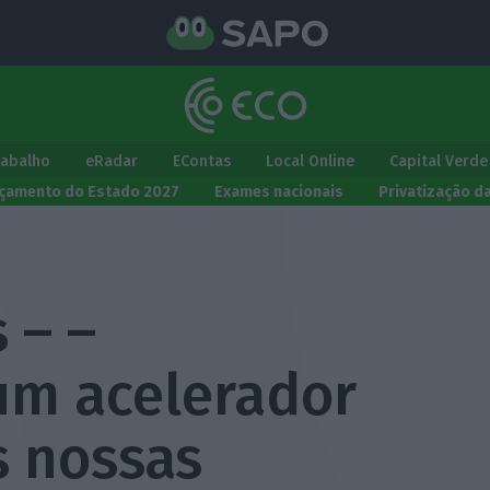
rabalho
eRadar
EContas
Local Online
Capital Verde
çamento do Estado 2027
Exames nacionais
Privatização d
 – –
 um acelerador
s nossas