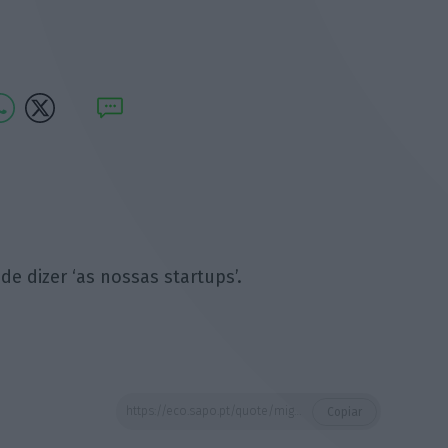
de dizer ‘as nossas startups’.
https://eco.sapo.pt/quote/miguel-fontes-dificilmente-um-acelerador-pode-dizer-as-nossas-startups-14/
Copiar