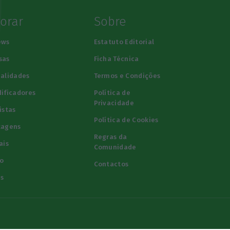
lorar
Sobre
ews
Estatuto Editorial
sas
Ficha Técnica
alidades
Termos e Condições
ificadores
Política de
Privacidade
istas
Política de Cookies
tagens
Regras da
ais
Comunidade
o
Contactos
s