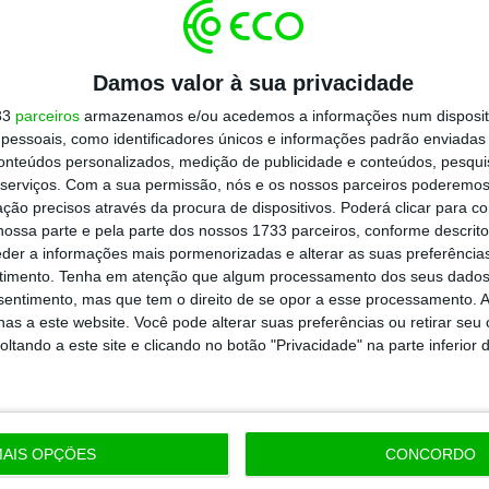
todos os planos
Damos valor à sua privacidade
33
parceiros
armazenamos e/ou acedemos a informações num dispositi
essoais, como identificadores únicos e informações padrão enviadas 
conteúdos personalizados, medição de publicidade e conteúdos, pesqui
serviços.
Com a sua permissão, nós e os nossos parceiros poderemos 
ção precisos através da procura de dispositivos. Poderá clicar para co
ossa parte e pela parte dos nossos 1733 parceiros, conforme descrit
eder a informações mais pormenorizadas e alterar as suas preferência
timento.
Tenha em atenção que algum processamento dos seus dados
nsentimento, mas que tem o direito de se opor a esse processamento. A
as a este website. Você pode alterar suas preferências ou retirar seu
tando a este site e clicando no botão "Privacidade" na parte inferior 
AIS OPÇÕES
CONCORDO