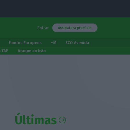
Entrar
Assinatura premium
Fundos Europeus
+M
ECO Avenida
a TAP
Ataque ao Irão
Últimas