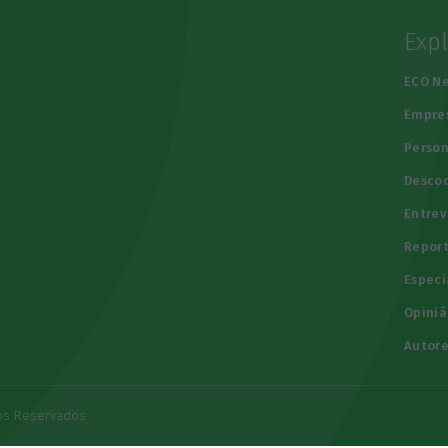
Exp
e
ECO N
Empre
Person
Descod
Entrev
Repor
Especi
Opiniã
Autore
tos Reservados