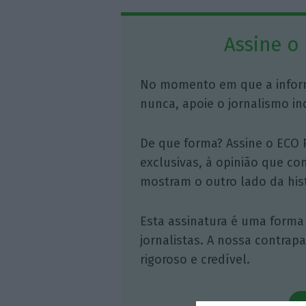
Assine o
No momento em que a infor
nunca, apoie o jornalismo in
De que forma? Assine o ECO 
exclusivas, à opinião que co
mostram o outro lado da hist
Esta assinatura é uma forma
jornalistas. A nossa contrap
rigoroso e credível.