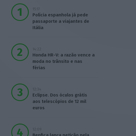
15:17
Polícia espanhola já pede
passaporte a viajantes de
Itália
14:22
Honda HR-V: a razão vence a
moda no trânsito e nas
férias
12:34
Eclipse. Dos óculos grátis
aos telescópios de 12 mil
euros
12:09
Benfica lança petição pela