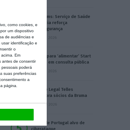
T-Systems: Serviço de Saúde
de Múrcia reforça
vo, como cookies, e
cibersegurança
por um dispositivo
sa de audiências e
3 Agosto 2026
usar identificação e
nsentir o
o acima. Em
Eólicas para ‘alimentar’ Start
s antes de consentir
Campus em consulta pública
 pessoais poderá
3 Agosto 2026
s suas preferências
 consentimento a
da página.
Deloitte Legal Telles
assessora sócios da Bruma
4 Agosto 2026
Águas de Portugal alvo de
ciberataque