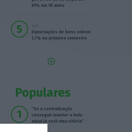
61% em 10 anos
11:15
Exportações de bens sobem
1,7% no primeiro semestre
Populares
“Se a centralização
conseguir manter o bolo
atual já será uma vitória”
7:02