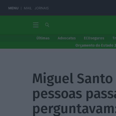
MENU
MAIL
JORNAIS
Últimas
Advocatus
ECOseguros
T
Orçamento do Estado 
Miguel Santo
pessoas pass
perguntavam: