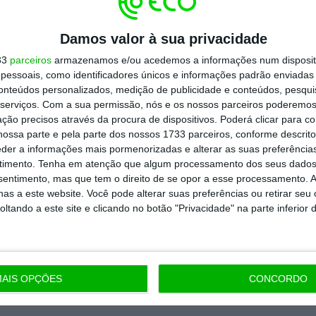
todos os planos
Damos valor à sua privacidade
33
parceiros
armazenamos e/ou acedemos a informações num dispositi
essoais, como identificadores únicos e informações padrão enviadas 
conteúdos personalizados, medição de publicidade e conteúdos, pesqui
serviços.
Com a sua permissão, nós e os nossos parceiros poderemos 
ção precisos através da procura de dispositivos. Poderá clicar para co
ossa parte e pela parte dos nossos 1733 parceiros, conforme descrit
eder a informações mais pormenorizadas e alterar as suas preferência
timento.
Tenha em atenção que algum processamento dos seus dados
nsentimento, mas que tem o direito de se opor a esse processamento. A
as a este website. Você pode alterar suas preferências ou retirar seu
tando a este site e clicando no botão "Privacidade" na parte inferior 
AIS OPÇÕES
CONCORDO