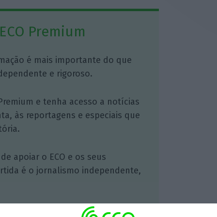
 ECO Premium
mação é mais importante do que
dependente e rigoroso.
Premium e tenha acesso a notícias
nta, às reportagens e especiais que
ória.
 de apoiar o ECO e os seus
artida é o jornalismo independente,
Assine já