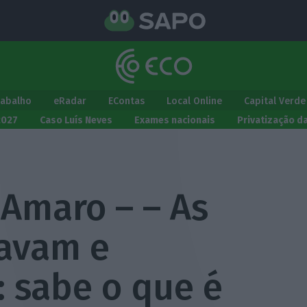
rabalho
eRadar
EContas
Local Online
Capital Verde
2027
Caso Luís Neves
Exames nacionais
Privatização d
 Amaro – – As
avam e
 sabe o que é