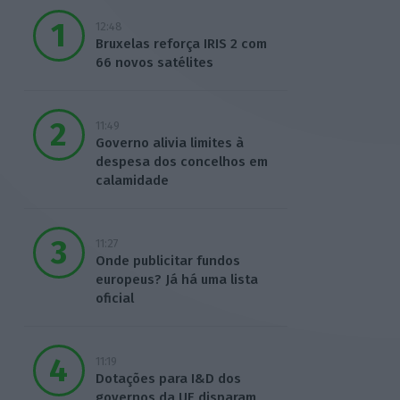
12:48
Bruxelas reforça IRIS 2 com
66 novos satélites
11:49
Governo alivia limites à
despesa dos concelhos em
calamidade
11:27
Onde publicitar fundos
europeus? Já há uma lista
oficial
11:19
Dotações para I&D dos
governos da UE disparam