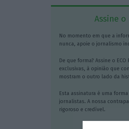
Assine o
No momento em que a infor
nunca, apoie o jornalismo in
De que forma? Assine o ECO 
exclusivas, à opinião que co
mostram o outro lado da hist
Esta assinatura é uma forma
jornalistas. A nossa contrap
rigoroso e credível.