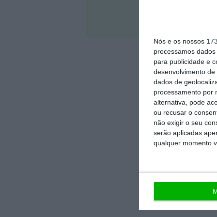
Veja 
Nós e os nossos 17
processamos dados p
para publicidade e 
desenvolvimento de 
dados de geolocaliza
processamento por n
alternativa, pode ac
ou recusar o consen
não exigir o seu co
serão aplicadas apen
qualquer momento vol
M