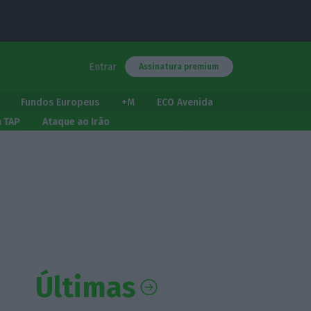
Entrar
Assinatura premium
Fundos Europeus
+M
ECO Avenida
a TAP
Ataque ao Irão
Últimas