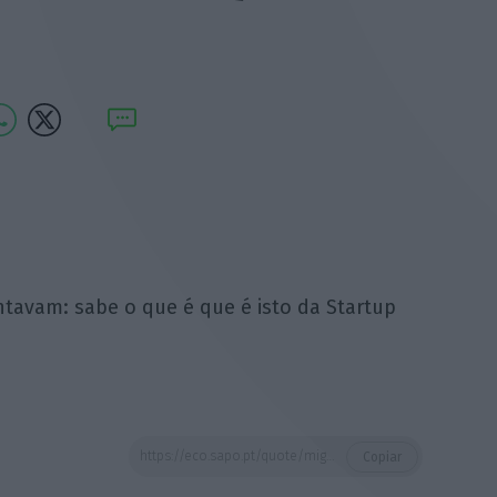
tavam: sabe o que é que é isto da Startup
https://eco.sapo.pt/quote/miguel-santo-amaro-as-pessoas-passavam-e-perguntavam-sabe-o-que-e-que-54/
Copiar