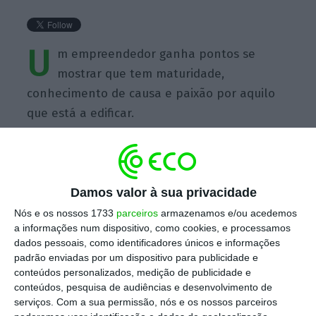
U
m empreendedor ganha pontos se
mostrar que tem maturidade,
conhecimento de causa e paixão por aquilo
que está a edificar.
Damos valor à sua privacidade
https://eco.sapo.pt/quote/miguel-santo-amaro-um-empreendedor-ganha-pontos-se-mostrar-que-tem-maturidade-conhecimento-2/
Copiar
Nós e os nossos 1733
parceiros
armazenamos e/ou acedemos
a informações num dispositivo, como cookies, e processamos
dados pessoais, como identificadores únicos e informações
padrão enviadas por um dispositivo para publicidade e
Assine o ECO Premium
conteúdos personalizados, medição de publicidade e
conteúdos, pesquisa de audiências e desenvolvimento de
serviços.
Com a sua permissão, nós e os nossos parceiros
No momento em que a informação é