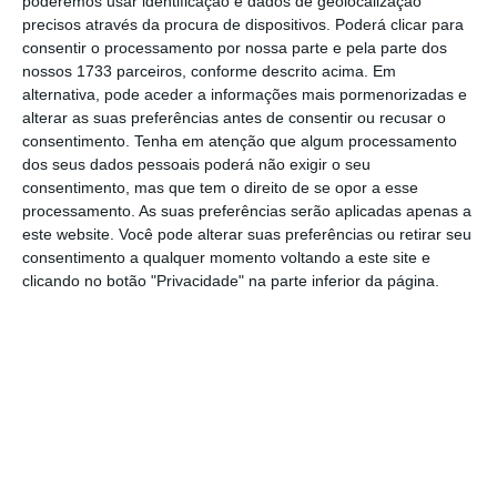
poderemos usar identificação e dados de geolocalização
mais importante do que nunca, apoie
precisos através da procura de dispositivos. Poderá clicar para
consentir o processamento por nossa parte e pela parte dos
o jornalismo independente e rigoroso.
nossos 1733 parceiros, conforme descrito acima. Em
alternativa, pode aceder a informações mais pormenorizadas e
De que forma? Assine o ECO Premium e
alterar as suas preferências antes de consentir ou recusar o
consentimento.
Tenha em atenção que algum processamento
tenha acesso a notícias exclusivas, à
dos seus dados pessoais poderá não exigir o seu
opinião que conta, às reportagens e
consentimento, mas que tem o direito de se opor a esse
especiais que mostram o outro lado da
processamento. As suas preferências serão aplicadas apenas a
este website. Você pode alterar suas preferências ou retirar seu
história.
consentimento a qualquer momento voltando a este site e
clicando no botão "Privacidade" na parte inferior da página.
Esta assinatura é uma forma de apoiar
o ECO e os seus jornalistas. A nossa
contrapartida é o jornalismo
independente, rigoroso e credível.
Assine já