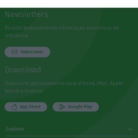
Newsletters
Receba gratuitamente informação económica de
referência
Subscrever
Download
Disponível gratuitamente para iPhone, iPad, Apple
Watch e Android
App Store
Google Play
Explorar