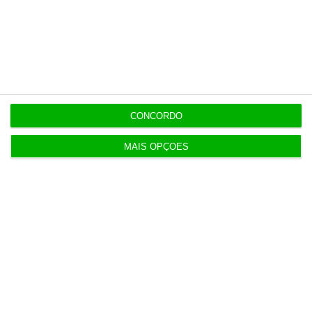
Populares
Atirar areia aos olhos, passatempo de verão
deste Governo
6 Agosto 2026
CONCORDO
Alibaba apresenta o modelo de IA mais avançado
MAIS OPÇÕES
da empresa
3 Agosto 2026
Turismo: Madrid regista melhor junho de todos os
tempos
4 Agosto 2026
Linklaters e Pérez-Llorca assessoram venda da