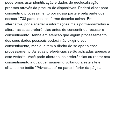
poderemos usar identificação e dados de geolocalização
precisos através da procura de dispositivos. Poderá clicar para
No momento em que a informação é
consentir o processamento por nossa parte e pela parte dos
nossos 1733 parceiros, conforme descrito acima. Em
mais importante do que nunca, apoie
alternativa, pode aceder a informações mais pormenorizadas e
o jornalismo independente e rigoroso.
alterar as suas preferências antes de consentir ou recusar o
consentimento.
Tenha em atenção que algum processamento
dos seus dados pessoais poderá não exigir o seu
De que forma? Assine o ECO Premium e
consentimento, mas que tem o direito de se opor a esse
tenha acesso a notícias exclusivas, à
processamento. As suas preferências serão aplicadas apenas a
opinião que conta, às reportagens e
este website. Você pode alterar suas preferências ou retirar seu
consentimento a qualquer momento voltando a este site e
especiais que mostram o outro lado da
clicando no botão "Privacidade" na parte inferior da página.
história.
Esta assinatura é uma forma de apoiar
o ECO e os seus jornalistas. A nossa
contrapartida é o jornalismo
independente, rigoroso e credível.