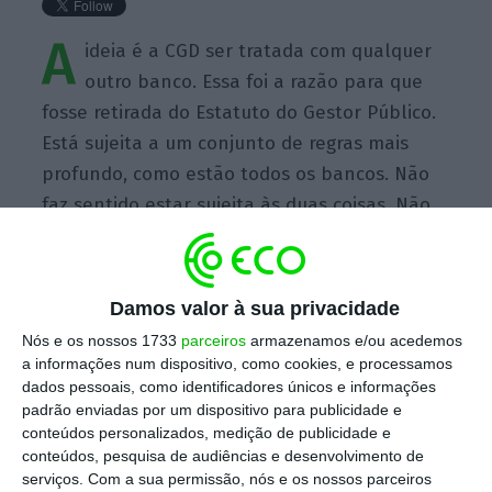
A
ideia é a CGD ser tratada com qualquer
outro banco. Essa foi a razão para que
fosse retirada do Estatuto do Gestor Público.
Está sujeita a um conjunto de regras mais
profundo, como estão todos os bancos. Não
faz sentido estar sujeita às duas coisas. Não
foi lapso. O escrutínio já é feito.
Damos valor à sua privacidade
Nós e os nossos 1733
parceiros
armazenamos e/ou acedemos
a informações num dispositivo, como cookies, e processamos
https://eco.sapo.pt/quote/ministerio-das-financas-2017-02-09-a-ideia-e-a-cgd-ser-tratada-com-qualquer-outro-4/
Copiar
dados pessoais, como identificadores únicos e informações
padrão enviadas por um dispositivo para publicidade e
conteúdos personalizados, medição de publicidade e
conteúdos, pesquisa de audiências e desenvolvimento de
Assine o ECO Premium
serviços.
Com a sua permissão, nós e os nossos parceiros