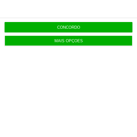
Do IVA à TSU. As (poucas) obrigações fiscais de
agosto
CONCORDO
3 Agosto 2026
MAIS OPÇÕES
Sérvulo assessora SCP na compra do Holmes
Place Alvalade
3 Agosto 2026
Tribunal volta a contrariar AT sobre tributação de
cauções
4 Agosto 2026
Beja investe mais de 2,1 milhões para distribuição
de água
4 Agosto 2026