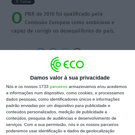
O
PNR de 2016 foi qualificado pela
Comissão Europeia como ambicioso e
capaz de corrigir os desequilíbrios do país.
https://eco.sapo.pt/quote/ministerio-das-financas-o-pnr-de-2016-foi-qualificado-pela-comissao-europeia-como-4/
Copiar
Damos valor à sua privacidade
Nós e os nossos 1733
parceiros
armazenamos e/ou acedemos
a informações num dispositivo, como cookies, e processamos
Assine o ECO Premium
dados pessoais, como identificadores únicos e informações
padrão enviadas por um dispositivo para publicidade e
conteúdos personalizados, medição de publicidade e
No momento em que a informação é
conteúdos, pesquisa de audiências e desenvolvimento de
mais importante do que nunca, apoie
serviços.
Com a sua permissão, nós e os nossos parceiros
poderemos usar identificação e dados de geolocalização
o jornalismo independente e rigoroso.