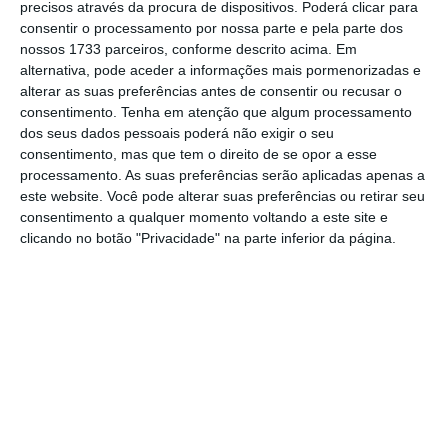
precisos através da procura de dispositivos. Poderá clicar para
consentir o processamento por nossa parte e pela parte dos
De que forma? Assine o ECO Premium e
nossos 1733 parceiros, conforme descrito acima. Em
alternativa, pode aceder a informações mais pormenorizadas e
tenha acesso a notícias exclusivas, à
alterar as suas preferências antes de consentir ou recusar o
opinião que conta, às reportagens e
consentimento.
Tenha em atenção que algum processamento
especiais que mostram o outro lado da
dos seus dados pessoais poderá não exigir o seu
consentimento, mas que tem o direito de se opor a esse
história.
processamento. As suas preferências serão aplicadas apenas a
este website. Você pode alterar suas preferências ou retirar seu
Esta assinatura é uma forma de apoiar
consentimento a qualquer momento voltando a este site e
clicando no botão "Privacidade" na parte inferior da página.
o ECO e os seus jornalistas. A nossa
contrapartida é o jornalismo
independente, rigoroso e credível.
Assine já
Veja todos os planos