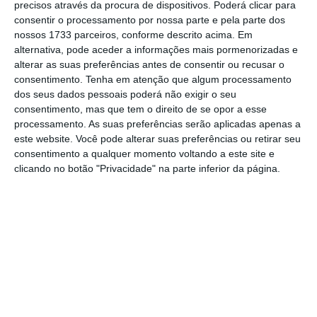
precisos através da procura de dispositivos. Poderá clicar para
consentir o processamento por nossa parte e pela parte dos
De que forma? Assine o ECO Premium e
nossos 1733 parceiros, conforme descrito acima. Em
alternativa, pode aceder a informações mais pormenorizadas e
tenha acesso a notícias exclusivas, à
alterar as suas preferências antes de consentir ou recusar o
opinião que conta, às reportagens e
consentimento.
Tenha em atenção que algum processamento
especiais que mostram o outro lado da
dos seus dados pessoais poderá não exigir o seu
consentimento, mas que tem o direito de se opor a esse
história.
processamento. As suas preferências serão aplicadas apenas a
este website. Você pode alterar suas preferências ou retirar seu
Esta assinatura é uma forma de apoiar
consentimento a qualquer momento voltando a este site e
clicando no botão "Privacidade" na parte inferior da página.
o ECO e os seus jornalistas. A nossa
contrapartida é o jornalismo
independente, rigoroso e credível.
Assine já
Veja todos os planos