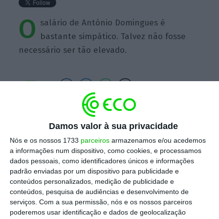
O
salário de António Domingues é
bastante simpático. Talvez não fosse
necessário ser tão elevado.
https://eco.sapo.pt/quote/mira-amaral-o-salario-de-antonio-domingues-e-bastante-simpatico-talvez-nao-11/
Copiar
Damos valor à sua privacidade
Nós e os nossos 1733
parceiros
armazenamos e/ou acedemos
a informações num dispositivo, como cookies, e processamos
Assine o ECO Premium
dados pessoais, como identificadores únicos e informações
padrão enviadas por um dispositivo para publicidade e
conteúdos personalizados, medição de publicidade e
No momento em que a informação é
conteúdos, pesquisa de audiências e desenvolvimento de
mais importante do que nunca, apoie
serviços.
Com a sua permissão, nós e os nossos parceiros
poderemos usar identificação e dados de geolocalização
o jornalismo independente e rigoroso.