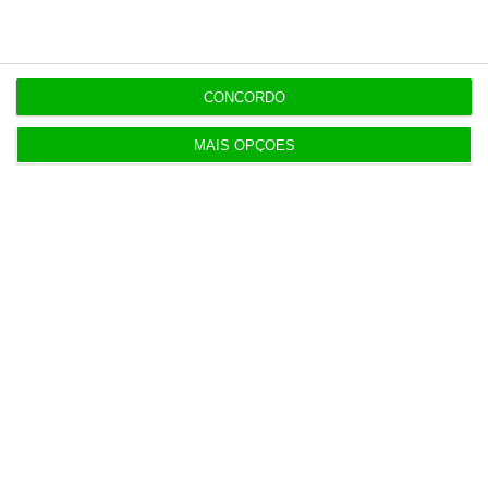
4 Agosto 2026
ERC passa de lucro a prejuízo de 273 mil euros em
2025
CONCORDO
3 Agosto 2026
MAIS OPÇÕES
Procuradoria Europeia pede documentos sobre
obras da PJ
3 Agosto 2026
Japão deve reforçar exército com urgência
4 Agosto 2026
Empresa espanhola de EdTech entre as 50
melhores do mundo
5 Agosto 2026