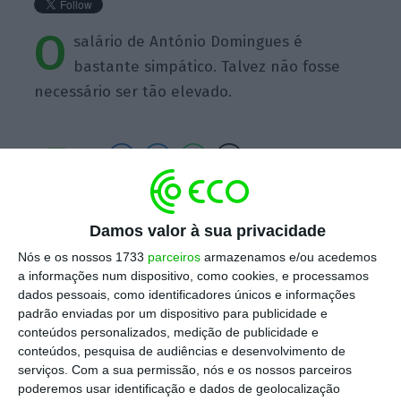
O
salário de António Domingues é
bastante simpático. Talvez não fosse
necessário ser tão elevado.
https://eco.sapo.pt/quote/mira-amaral-o-salario-de-antonio-domingues-e-bastante-simpatico-talvez-nao-9/
Copiar
Damos valor à sua privacidade
Nós e os nossos 1733
parceiros
armazenamos e/ou acedemos
a informações num dispositivo, como cookies, e processamos
Assine o ECO Premium
dados pessoais, como identificadores únicos e informações
padrão enviadas por um dispositivo para publicidade e
conteúdos personalizados, medição de publicidade e
No momento em que a informação é
conteúdos, pesquisa de audiências e desenvolvimento de
mais importante do que nunca, apoie
serviços.
Com a sua permissão, nós e os nossos parceiros
poderemos usar identificação e dados de geolocalização
o jornalismo independente e rigoroso.