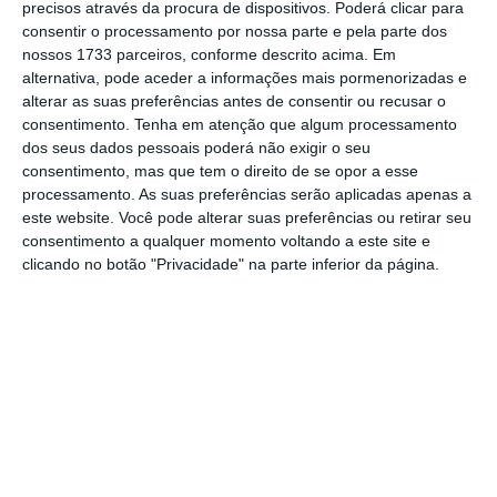
precisos através da procura de dispositivos. Poderá clicar para
consentir o processamento por nossa parte e pela parte dos
De que forma? Assine o ECO Premium e
nossos 1733 parceiros, conforme descrito acima. Em
alternativa, pode aceder a informações mais pormenorizadas e
tenha acesso a notícias exclusivas, à
alterar as suas preferências antes de consentir ou recusar o
opinião que conta, às reportagens e
consentimento.
Tenha em atenção que algum processamento
especiais que mostram o outro lado da
dos seus dados pessoais poderá não exigir o seu
consentimento, mas que tem o direito de se opor a esse
história.
processamento. As suas preferências serão aplicadas apenas a
este website. Você pode alterar suas preferências ou retirar seu
Esta assinatura é uma forma de apoiar
consentimento a qualquer momento voltando a este site e
clicando no botão "Privacidade" na parte inferior da página.
o ECO e os seus jornalistas. A nossa
contrapartida é o jornalismo
independente, rigoroso e credível.
Assine já
Veja todos os planos