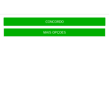
4 Agosto 2026
ERC passa de lucro a prejuízo de 273 mil euros em
2025
CONCORDO
3 Agosto 2026
MAIS OPÇÕES
Procuradoria Europeia pede documentos sobre
obras da PJ
3 Agosto 2026
Japão deve reforçar exército com urgência
4 Agosto 2026
Empresa espanhola de EdTech entre as 50
melhores do mundo
5 Agosto 2026