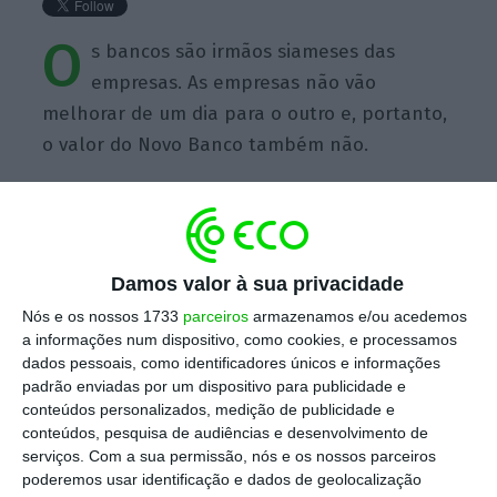
O
s bancos são irmãos siameses das
empresas. As empresas não vão
melhorar de um dia para o outro e, portanto,
o valor do Novo Banco também não.
Damos valor à sua privacidade
https://eco.sapo.pt/quote/mira-amaral-os-bancos-sao-irmaos-siameses-das-empresas-as-empresas-nao-2/
Copiar
Nós e os nossos 1733
parceiros
armazenamos e/ou acedemos
a informações num dispositivo, como cookies, e processamos
dados pessoais, como identificadores únicos e informações
Assine o ECO Premium
padrão enviadas por um dispositivo para publicidade e
conteúdos personalizados, medição de publicidade e
conteúdos, pesquisa de audiências e desenvolvimento de
No momento em que a informação é
serviços.
Com a sua permissão, nós e os nossos parceiros
poderemos usar identificação e dados de geolocalização
mais importante do que nunca, apoie