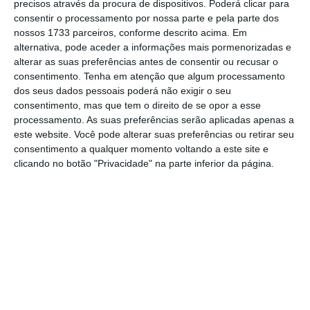
precisos através da procura de dispositivos. Poderá clicar para
o jornalismo independente e rigoroso.
consentir o processamento por nossa parte e pela parte dos
nossos 1733 parceiros, conforme descrito acima. Em
alternativa, pode aceder a informações mais pormenorizadas e
De que forma? Assine o ECO Premium e
alterar as suas preferências antes de consentir ou recusar o
tenha acesso a notícias exclusivas, à
consentimento.
Tenha em atenção que algum processamento
dos seus dados pessoais poderá não exigir o seu
opinião que conta, às reportagens e
consentimento, mas que tem o direito de se opor a esse
especiais que mostram o outro lado da
processamento. As suas preferências serão aplicadas apenas a
história.
este website. Você pode alterar suas preferências ou retirar seu
consentimento a qualquer momento voltando a este site e
clicando no botão "Privacidade" na parte inferior da página.
Esta assinatura é uma forma de apoiar
o ECO e os seus jornalistas. A nossa
contrapartida é o jornalismo
independente, rigoroso e credível.
Assine já
Veja todos os planos