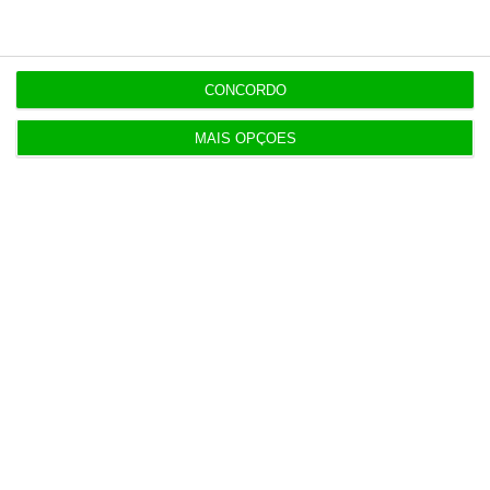
fases
7 Agosto 2026
CONCORDO
Associação pede a Seguro veto da lei dos TVDE
5 Agosto 2026
MAIS OPÇÕES
Taxa Euribor desce em todos os prazos
6 Agosto 2026
Executivos da FIFA pressionados a aprovar plano
de Infantino
6 Agosto 2026
DST foi escolhida por PJ e MAI por ter “o preço
mais baixo”