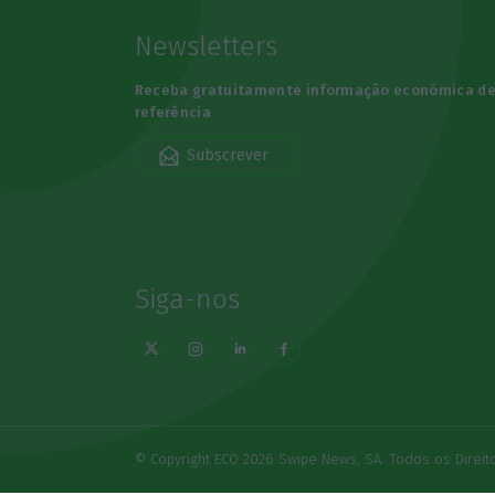
Newsletters
Receba gratuitamente informação económica d
referência
Subscrever
Siga-nos
© Copyright ECO 2026 Swipe News, SA. Todos os Direi