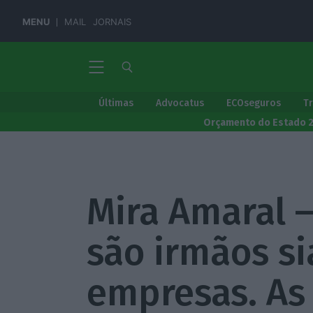
MENU
MAIL
JORNAIS
Últimas
Advocatus
ECOseguros
T
Orçamento do Estado 
Mira Amaral –
são irmãos s
empresas. As