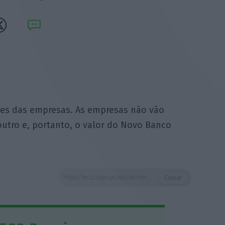
ses das empresas. As empresas não vão
outro e, portanto, o valor do Novo Banco
https://eco.sapo.pt/quote/mira-amaral-os-bancos-sao-irmaos-siameses-das-empresas-as-empresas-nao-28/
Copiar