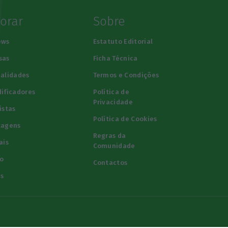
lorar
Sobre
ews
Estatuto Editorial
sas
Ficha Técnica
alidades
Termos e Condições
ificadores
Política de
Privacidade
istas
Política de Cookies
tagens
Regras da
ais
Comunidade
o
Contactos
s