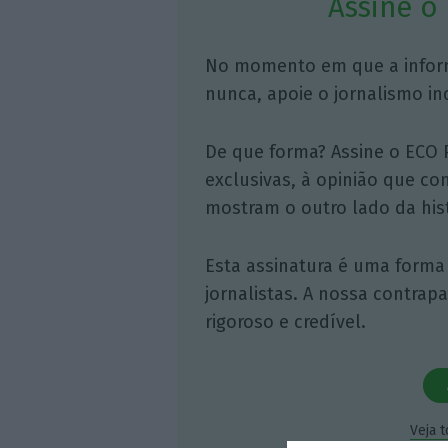
Assine o
No momento em que a infor
nunca, apoie o jornalismo in
De que forma? Assine o ECO 
exclusivas, à opinião que co
mostram o outro lado da hist
Esta assinatura é uma forma
jornalistas. A nossa contrap
rigoroso e credível.
Veja 