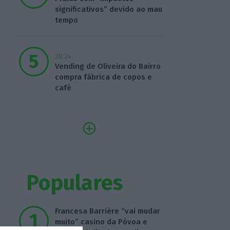
significativos” devido ao mau
tempo
20:24
Vending de Oliveira do Bairro
compra fábrica de copos e
café
Populares
Francesa Barrière “vai mudar
muito” casino da Póvoa e