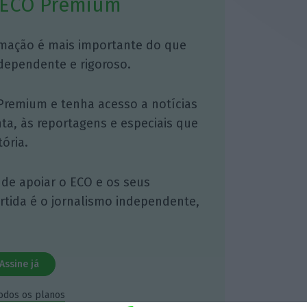
 ECO Premium
mação é mais importante do que
dependente e rigoroso.
Premium e tenha acesso a notícias
nta, às reportagens e especiais que
ória.
 de apoiar o ECO e os seus
artida é o jornalismo independente,
Assine já
todos os planos