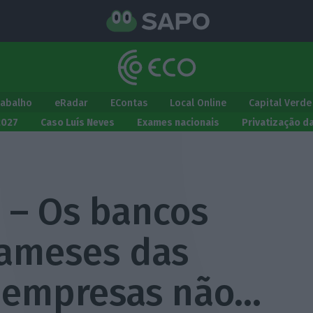
rabalho
eRadar
EContas
Local Online
Capital Verde
2027
Caso Luís Neves
Exames nacionais
Privatização d
 – Os bancos
iameses das
 empresas não…