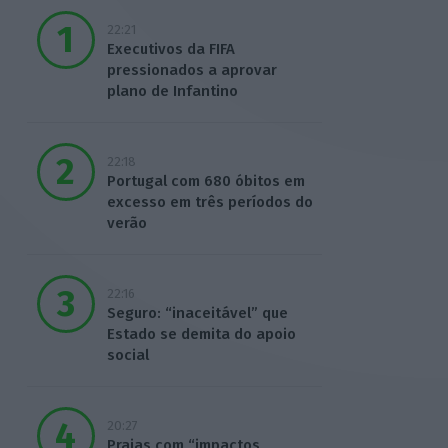
22:21
Executivos da FIFA
pressionados a aprovar
plano de Infantino
22:18
Portugal com 680 óbitos em
excesso em três períodos do
verão
22:16
Seguro: “inaceitável” que
Estado se demita do apoio
social
20:27
Praias com “impactos