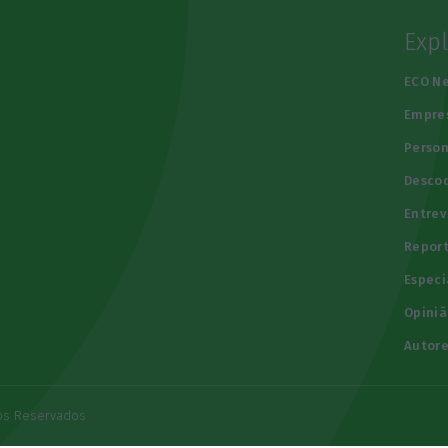
Exp
e
ECO N
Empre
Person
Descod
Entrev
Repor
Especi
Opiniã
Autore
tos Reservados