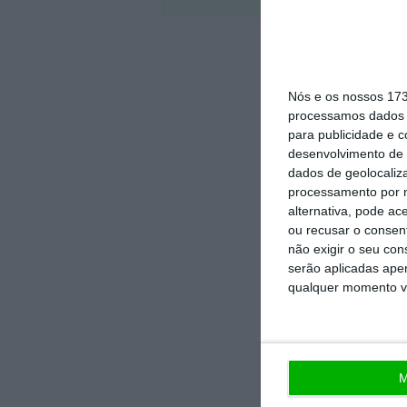
Nós e os nossos 17
processamos dados p
para publicidade e 
desenvolvimento de 
dados de geolocaliza
processamento por n
alternativa, pode ac
ou recusar o consen
não exigir o seu co
serão aplicadas apen
qualquer momento vol
M