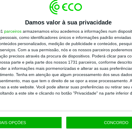
Damos valor à sua privacidade
31
parceiros
armazenamos e/ou acedemos a informações num dispositi
essoais, como identificadores únicos e informações padrão enviadas 
conteúdos personalizados, medição de publicidade e conteúdos, pesqui
serviços.
Com a sua permissão, nós e os nossos parceiros poderemos 
ção precisos através da procura de dispositivos. Poderá clicar para co
ossa parte e pela parte dos nossos 1731 parceiros, conforme descrit
eder a informações mais pormenorizadas e alterar as suas preferência
timento.
Tenha em atenção que algum processamento dos seus dados
nsentimento, mas que tem o direito de se opor a esse processamento. A
as a este website. Você pode alterar suas preferências ou retirar seu
tando a este site e clicando no botão "Privacidade" na parte inferior 
AIS OPÇÕES
CONCORDO