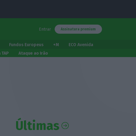
Entrar
Assinatura premium
Fundos Europeus
+M
ECO Avenida
a TAP
Ataque ao Irão
Últimas