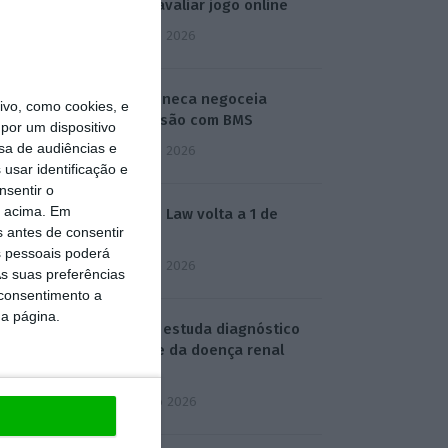
está a avaliar jogo online
2 Agosto 2026
AstraZeneca negoceia
vo, como cookies, e
megafusão com BMS
por um dispositivo
sa de audiências e
3 Agosto 2026
usar identificação e
nsentir o
o acima. Em
Rock ‘n’ Law volta a 1 de
s antes de consentir
outubro
 pessoais poderá
3 Agosto 2026
s suas preferências
 consentimento a
da página.
Projeto estuda diagnóstico
precoce da doença renal
crónica
4 Agosto 2026