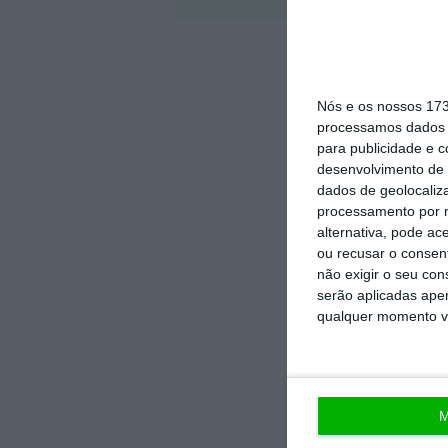
Nós e os nossos 17
processamos dados p
para publicidade e 
desenvolvimento de 
dados de geolocaliza
processamento por n
alternativa, pode ac
ou recusar o consen
não exigir o seu co
serão aplicadas apen
qualquer momento vol
M