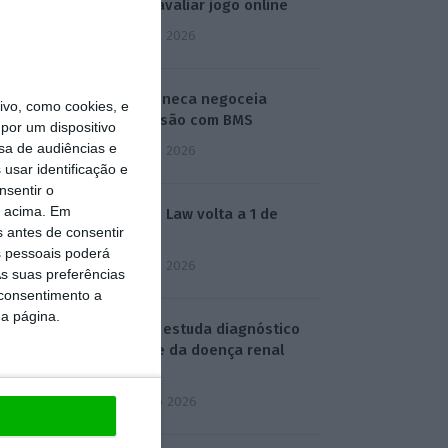
está a avaliar jogo online
2 Agosto 2026
AstraZeneca negoceia
vo, como cookies, e
megafusão com BMS
por um dispositivo
sa de audiências e
3 Agosto 2026
usar identificação e
nsentir o
o acima. Em
Rock ‘n’ Law volta a 1 de
s antes de consentir
outubro
 pessoais poderá
3 Agosto 2026
s suas preferências
 consentimento a
da página.
Projeto estuda diagnóstico
precoce da doença renal
crónica
4 Agosto 2026