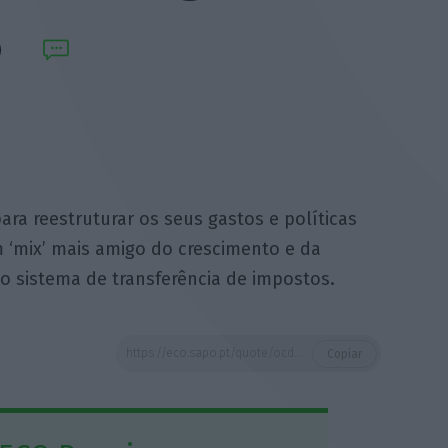
a reestruturar os seus gastos e políticas
 ‘mix’ mais amigo do crescimento e da
do sistema de transferência de impostos.
https://eco.sapo.pt/quote/ocde-2017-03-07-todos-os-paises-tem-margem-para-reestruturar-os-seus-gastos-2/
Copiar