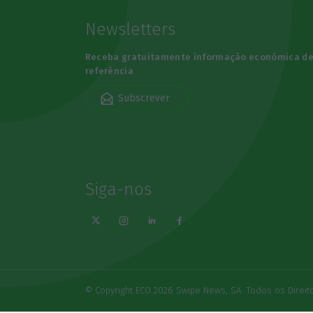
Newsletters
Receba gratuitamente informação económica d
referência
Subscrever
Siga-nos
© Copyright ECO 2026 Swipe News, SA. Todos os Direi