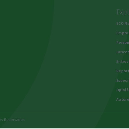
Exp
e
ECO N
Empre
Person
Descod
Entrev
Repor
Especi
Opiniã
Autore
tos Reservados