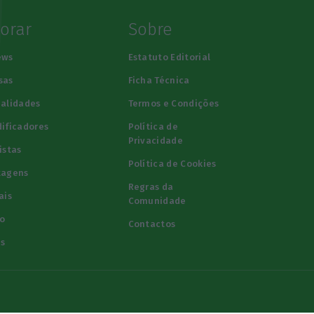
lorar
Sobre
ews
Estatuto Editorial
sas
Ficha Técnica
alidades
Termos e Condições
ificadores
Política de
Privacidade
istas
Política de Cookies
tagens
Regras da
ais
Comunidade
o
Contactos
s