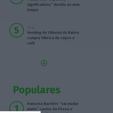
significativos” devido ao mau
tempo
20:24
Vending de Oliveira do Bairro
compra fábrica de copos e
café
Populares
Francesa Barrière “vai mudar
muito” casino da Póvoa e