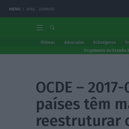
MENU
MAIL
JORNAIS
Últimas
Advocatus
ECOseguros
T
Orçamento do Estado 
OCDE – 2017-
países têm m
reestruturar 