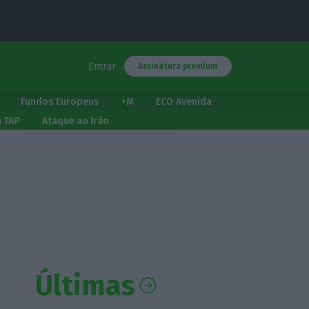
Entrar
Assinatura premium
Fundos Europeus
+M
ECO Avenida
a TAP
Ataque ao Irão
Últimas