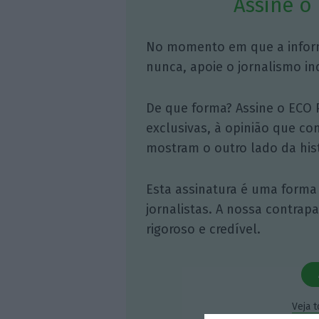
Assine o
No momento em que a infor
nunca, apoie o jornalismo in
De que forma? Assine o ECO 
exclusivas, à opinião que co
mostram o outro lado da hist
Esta assinatura é uma forma
jornalistas. A nossa contrap
rigoroso e credível.
Veja 