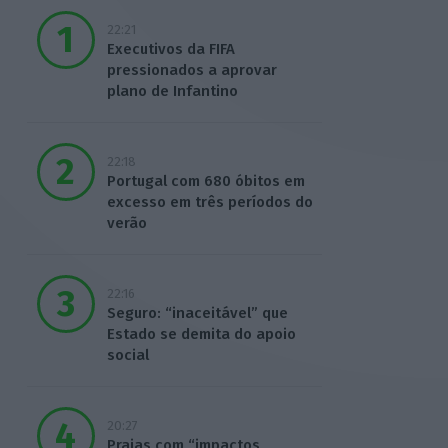
22:21
Executivos da FIFA
pressionados a aprovar
plano de Infantino
22:18
Portugal com 680 óbitos em
excesso em três períodos do
verão
22:16
Seguro: “inaceitável” que
Estado se demita do apoio
social
20:27
Praias com “impactos