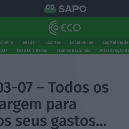
rabalho
eRadar
EContas
Local Online
Capital Verde
2027
Caso Luís Neves
Exames nacionais
Privatização d
03-07 – Todos os
argem para
os seus gastos…