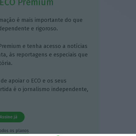
 ECO Premium
mação é mais importante do que
dependente e rigoroso.
Premium e tenha acesso a notícias
nta, às reportagens e especiais que
ória.
 de apoiar o ECO e os seus
artida é o jornalismo independente,
Assine já
todos os planos