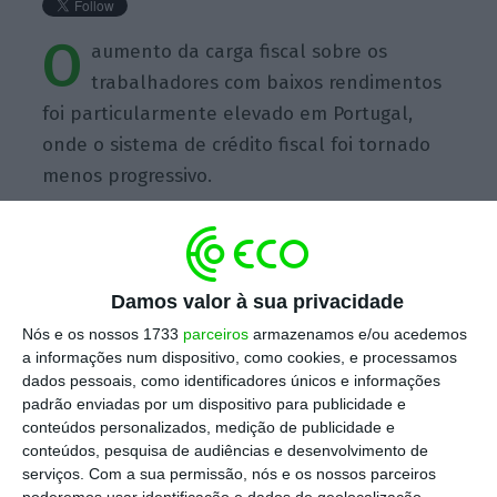
O
aumento da carga fiscal sobre os
trabalhadores com baixos rendimentos
foi particularmente elevado em Portugal,
onde o sistema de crédito fiscal foi tornado
menos progressivo.
Damos valor à sua privacidade
https://eco.sapo.pt/quote/ocde-o-aumento-da-carga-fiscal-sobre-os-trabalhadores-com-baixos/
Copiar
Nós e os nossos 1733
parceiros
armazenamos e/ou acedemos
a informações num dispositivo, como cookies, e processamos
dados pessoais, como identificadores únicos e informações
padrão enviadas por um dispositivo para publicidade e
Assine o ECO Premium
conteúdos personalizados, medição de publicidade e
conteúdos, pesquisa de audiências e desenvolvimento de
serviços.
Com a sua permissão, nós e os nossos parceiros
No momento em que a informação é