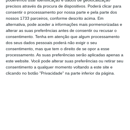
poderemos usar identificação e dados de geolocalização
mais importante do que nunca, apoie
precisos através da procura de dispositivos. Poderá clicar para
consentir o processamento por nossa parte e pela parte dos
o jornalismo independente e rigoroso.
nossos 1733 parceiros, conforme descrito acima. Em
alternativa, pode aceder a informações mais pormenorizadas e
De que forma? Assine o ECO Premium e
alterar as suas preferências antes de consentir ou recusar o
consentimento.
Tenha em atenção que algum processamento
tenha acesso a notícias exclusivas, à
dos seus dados pessoais poderá não exigir o seu
opinião que conta, às reportagens e
consentimento, mas que tem o direito de se opor a esse
especiais que mostram o outro lado da
processamento. As suas preferências serão aplicadas apenas a
este website. Você pode alterar suas preferências ou retirar seu
história.
consentimento a qualquer momento voltando a este site e
clicando no botão "Privacidade" na parte inferior da página.
Esta assinatura é uma forma de apoiar
o ECO e os seus jornalistas. A nossa
contrapartida é o jornalismo
independente, rigoroso e credível.
Assine já