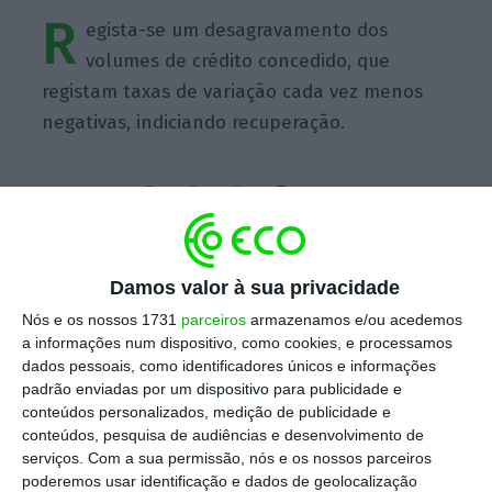
R
egista-se um desagravamento dos
volumes de crédito concedido, que
registam taxas de variação cada vez menos
negativas, indiciando recuperação.
https://eco.sapo.pt/quote/paula-carvalho-regista-se-um-desagravamento-dos-volumes-de-credito-concedido-que-registam/
Copiar
Damos valor à sua privacidade
Nós e os nossos 1731
parceiros
armazenamos e/ou acedemos
a informações num dispositivo, como cookies, e processamos
Assine o ECO Premium
dados pessoais, como identificadores únicos e informações
padrão enviadas por um dispositivo para publicidade e
conteúdos personalizados, medição de publicidade e
No momento em que a informação é
conteúdos, pesquisa de audiências e desenvolvimento de
serviços.
Com a sua permissão, nós e os nossos parceiros
mais importante do que nunca, apoie
poderemos usar identificação e dados de geolocalização