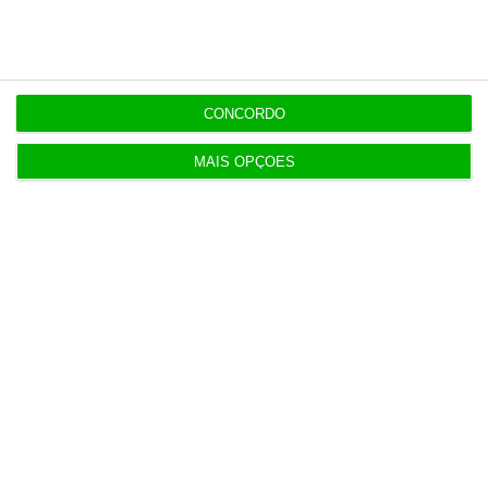
1 Agosto 2026
Multas a empresas por trabalho não declarado
perto das 7 mil
CONCORDO
3 Agosto 2026
MAIS OPÇÕES
UTAO: Cativações ameaçam resposta a “desafios
estratégicos”
3 Agosto 2026
Code For All é a 19.ª melhor ‘edtech’ do mundo
para a Time
4 Agosto 2026
Estado português sem capital direto na
Gigafábrica de IA