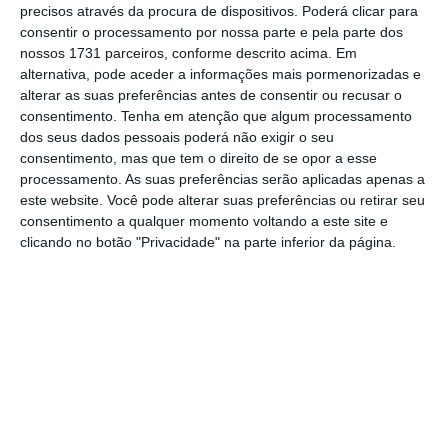
o jornalismo independente e rigoroso.
precisos através da procura de dispositivos. Poderá clicar para
consentir o processamento por nossa parte e pela parte dos
nossos 1731 parceiros, conforme descrito acima. Em
De que forma? Assine o ECO Premium e
alternativa, pode aceder a informações mais pormenorizadas e
tenha acesso a notícias exclusivas, à
alterar as suas preferências antes de consentir ou recusar o
opinião que conta, às reportagens e
consentimento.
Tenha em atenção que algum processamento
dos seus dados pessoais poderá não exigir o seu
especiais que mostram o outro lado da
consentimento, mas que tem o direito de se opor a esse
história.
processamento. As suas preferências serão aplicadas apenas a
este website. Você pode alterar suas preferências ou retirar seu
consentimento a qualquer momento voltando a este site e
Esta assinatura é uma forma de apoiar
clicando no botão "Privacidade" na parte inferior da página.
o ECO e os seus jornalistas. A nossa
contrapartida é o jornalismo
independente, rigoroso e credível.
Assine já
Veja todos os planos