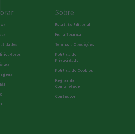
lorar
Sobre
ews
Estatuto Editorial
sas
Ficha Técnica
alidades
Termos e Condições
ificadores
Política de
Privacidade
istas
Política de Cookies
tagens
Regras da
ais
Comunidade
o
Contactos
s