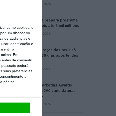
6 Agosto 2026
Espanha prepara programa
de mísseis até 6 mil milhões
vo, como cookies, e
por um dispositivo
3 Agosto 2026
sa de audiências e
usar identificação e
nsentir o
Novos preços dos taxis só
o acima. Em
mudam 30 dias após lei dos
s antes de consentir
TVDE
 pessoais poderá
3 Agosto 2026
s suas preferências
 consentimento a
da página.
APPM Marketing Awards
atingem 290 candidaturas
em 2026
4 Agosto 2026