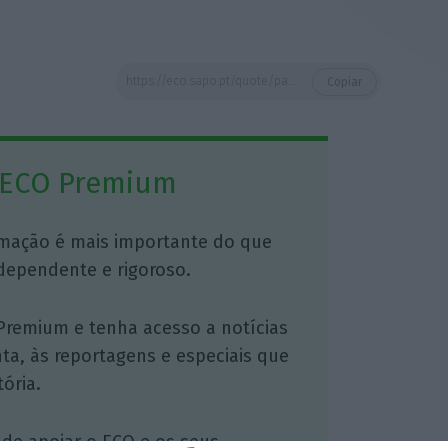
https://eco.sapo.pt/quote/paula-goncalves-carvalho-num-cenario-mais-pessimista-os-portugueses-poderao-ser-penalizados-atraves-5/
Copiar
 ECO Premium
mação é mais importante do que
dependente e rigoroso.
Premium e tenha acesso a notícias
nta, às reportagens e especiais que
ória.
 de apoiar o ECO e os seus