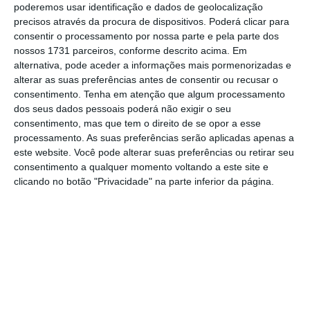
Assine o ECO Premium
poderemos usar identificação e dados de geolocalização
precisos através da procura de dispositivos. Poderá clicar para
consentir o processamento por nossa parte e pela parte dos
nossos 1731 parceiros, conforme descrito acima. Em
No momento em que a informação é
alternativa, pode aceder a informações mais pormenorizadas e
mais importante do que nunca, apoie
alterar as suas preferências antes de consentir ou recusar o
o jornalismo independente e rigoroso.
consentimento.
Tenha em atenção que algum processamento
dos seus dados pessoais poderá não exigir o seu
consentimento, mas que tem o direito de se opor a esse
De que forma? Assine o ECO Premium e
processamento. As suas preferências serão aplicadas apenas a
tenha acesso a notícias exclusivas, à
este website. Você pode alterar suas preferências ou retirar seu
consentimento a qualquer momento voltando a este site e
opinião que conta, às reportagens e
clicando no botão "Privacidade" na parte inferior da página.
especiais que mostram o outro lado da
história.
Esta assinatura é uma forma de apoiar
o ECO e os seus jornalistas. A nossa
contrapartida é o jornalismo
independente, rigoroso e credível.