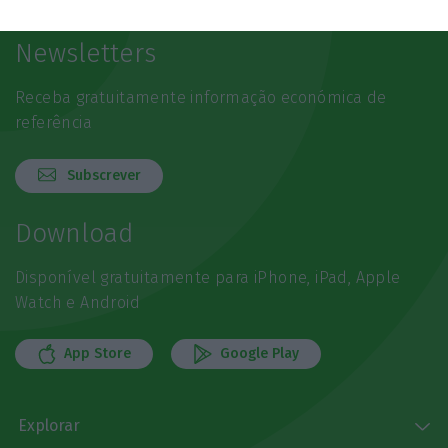
Newsletters
Receba gratuitamente informação económica de
referência
Subscrever
Download
Disponível gratuitamente para iPhone, iPad, Apple
Watch e Android
App Store
Google Play
Explorar