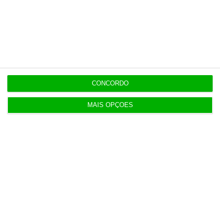
Populares
Serão os salários apenas a ponta de um
icebergue?
3 Agosto 2026
CONCORDO
MAIS OPÇÕES
Candidaturas prolongadas até 10 de setembro
3 Agosto 2026
Há 2 candidatos a fornecer comboios de alta
velocidade à CP
3 Agosto 2026
Publicado contrato com consultora para pôr