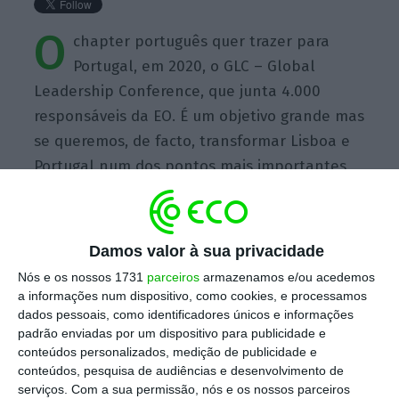
O
chapter português quer trazer para
Portugal, em 2020, o GLC – Global
Leadership Conference, que junta 4.000
responsáveis da EO. É um objetivo grande mas
se queremos, de facto, transformar Lisboa e
Portugal num dos pontos mais importantes
do empreendedorismo mundial, temos de ter
o EO cá e ser um dos mais ativos no mundo.
Damos valor à sua privacidade
Nós e os nossos 1731
parceiros
armazenamos e/ou acedemos
a informações num dispositivo, como cookies, e processamos
dados pessoais, como identificadores únicos e informações
padrão enviadas por um dispositivo para publicidade e
https://eco.sapo.pt/quote/pedro-janela-o-chapter-portugues-quer-trazer-para-portugal-em-2020-o-3/
Copiar
conteúdos personalizados, medição de publicidade e
conteúdos, pesquisa de audiências e desenvolvimento de
serviços.
Com a sua permissão, nós e os nossos parceiros