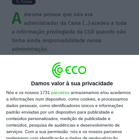
A
mesma pessoa que não era
administrador da Caixa (…) acedeu a toda
a informação privilegiada da CGD quando não
tinha ainda responsabilidade nessa
administração.
Damos valor à sua privacidade
https://eco.sapo.pt/quote/pedro-passos-coelho-a-mesma-pessoa-que-nao-era-administrador-da-caixa-9/
Copiar
Nós e os nossos 1731
parceiros
armazenamos e/ou acedemos
a informações num dispositivo, como cookies, e processamos
dados pessoais, como identificadores únicos e informações
padrão enviadas por um dispositivo para publicidade e
Assine o ECO Premium
conteúdos personalizados, medição de publicidade e
conteúdos, pesquisa de audiências e desenvolvimento de
serviços.
Com a sua permissão, nós e os nossos parceiros
No momento em que a informação é
poderemos usar identificação e dados de geolocalização