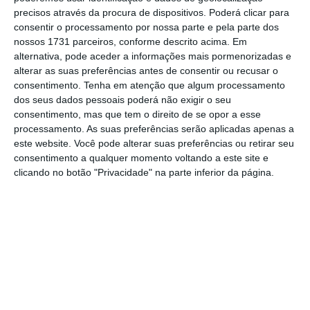
mais importante do que nunca, apoie
precisos através da procura de dispositivos. Poderá clicar para
consentir o processamento por nossa parte e pela parte dos
o jornalismo independente e rigoroso.
nossos 1731 parceiros, conforme descrito acima. Em
alternativa, pode aceder a informações mais pormenorizadas e
alterar as suas preferências antes de consentir ou recusar o
De que forma? Assine o ECO Premium e
consentimento.
Tenha em atenção que algum processamento
tenha acesso a notícias exclusivas, à
dos seus dados pessoais poderá não exigir o seu
opinião que conta, às reportagens e
consentimento, mas que tem o direito de se opor a esse
processamento. As suas preferências serão aplicadas apenas a
especiais que mostram o outro lado da
este website. Você pode alterar suas preferências ou retirar seu
história.
consentimento a qualquer momento voltando a este site e
clicando no botão "Privacidade" na parte inferior da página.
Esta assinatura é uma forma de apoiar
o ECO e os seus jornalistas. A nossa
contrapartida é o jornalismo
independente, rigoroso e credível.
Assine já