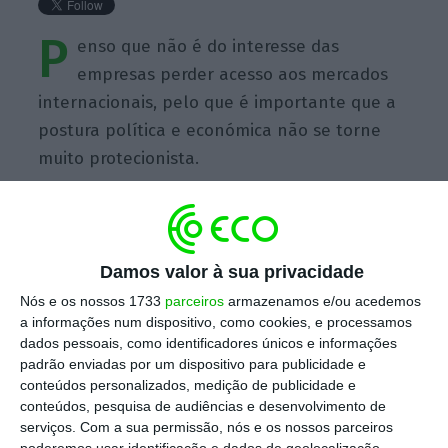
P
enso que não é do interesse das
empresas perder acesso aos mercados
internacionais, pelo que é importante que a
postura política e económica não se torne
muito protecionista.
Damos valor à sua privacidade
https://eco.sapo.pt/quote/peter-rodrigues-penso-que-nao-e-do-interesse-das-empresas-perder-acesso-21/
Copiar
Nós e os nossos 1733
parceiros
armazenamos e/ou acedemos
a informações num dispositivo, como cookies, e processamos
dados pessoais, como identificadores únicos e informações
padrão enviadas por um dispositivo para publicidade e
Assine o ECO Premium
conteúdos personalizados, medição de publicidade e
conteúdos, pesquisa de audiências e desenvolvimento de
serviços.
Com a sua permissão, nós e os nossos parceiros
No momento em que a informação é