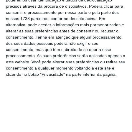
poderemos usar identificação e dados de geolocalização
mais importante do que nunca, apoie
precisos através da procura de dispositivos. Poderá clicar para
consentir o processamento por nossa parte e pela parte dos
o jornalismo independente e rigoroso.
nossos 1733 parceiros, conforme descrito acima. Em
alternativa, pode aceder a informações mais pormenorizadas e
De que forma? Assine o ECO Premium e
alterar as suas preferências antes de consentir ou recusar o
consentimento.
Tenha em atenção que algum processamento
tenha acesso a notícias exclusivas, à
dos seus dados pessoais poderá não exigir o seu
opinião que conta, às reportagens e
consentimento, mas que tem o direito de se opor a esse
especiais que mostram o outro lado da
processamento. As suas preferências serão aplicadas apenas a
este website. Você pode alterar suas preferências ou retirar seu
história.
consentimento a qualquer momento voltando a este site e
clicando no botão "Privacidade" na parte inferior da página.
Esta assinatura é uma forma de apoiar
o ECO e os seus jornalistas. A nossa
contrapartida é o jornalismo
independente, rigoroso e credível.
Assine já