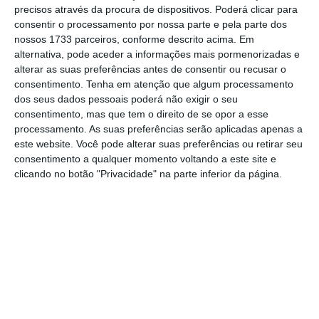
precisos através da procura de dispositivos. Poderá clicar para
consentir o processamento por nossa parte e pela parte dos
De que forma? Assine o ECO Premium e
nossos 1733 parceiros, conforme descrito acima. Em
tenha acesso a notícias exclusivas, à
alternativa, pode aceder a informações mais pormenorizadas e
alterar as suas preferências antes de consentir ou recusar o
opinião que conta, às reportagens e
consentimento.
Tenha em atenção que algum processamento
especiais que mostram o outro lado da
dos seus dados pessoais poderá não exigir o seu
história.
consentimento, mas que tem o direito de se opor a esse
processamento. As suas preferências serão aplicadas apenas a
este website. Você pode alterar suas preferências ou retirar seu
Esta assinatura é uma forma de apoiar
consentimento a qualquer momento voltando a este site e
clicando no botão "Privacidade" na parte inferior da página.
o ECO e os seus jornalistas. A nossa
contrapartida é o jornalismo
independente, rigoroso e credível.
Assine já
Veja todos os planos