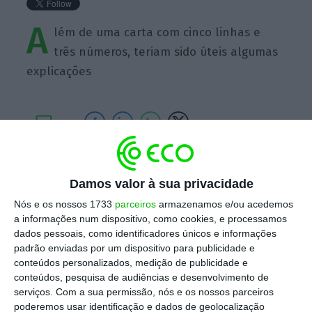
A
lém de uma carta com cinco linhas e
três números, teriam sido úteis algumas
explicações
https://eco.sapo.pt/quote/pier-carlo-padoan-alem-de-uma-carta-com-cinco-linhas-e-tres-numeros-6/
Copiar
Damos valor à sua privacidade
Nós e os nossos 1733
parceiros
armazenamos e/ou acedemos
a informações num dispositivo, como cookies, e processamos
Assine o ECO Premium
dados pessoais, como identificadores únicos e informações
padrão enviadas por um dispositivo para publicidade e
conteúdos personalizados, medição de publicidade e
No momento em que a informação é
conteúdos, pesquisa de audiências e desenvolvimento de
mais importante do que nunca, apoie
serviços.
Com a sua permissão, nós e os nossos parceiros
o jornalismo independente e rigoroso.
poderemos usar identificação e dados de geolocalização