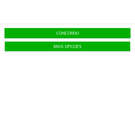
3 Agosto 2026
5 projetos nacionais para o espaço recebem 600
mil euros
CONCORDO
3 Agosto 2026
MAIS OPÇÕES
Preços do petróleo em alta com incertezas nas
negociações
4 Agosto 2026
Lucro do Novobanco cai 15,6% com impostos e
custos da venda
4 Agosto 2026
Desemprego recua para 5,3%. É o valor mais baixo