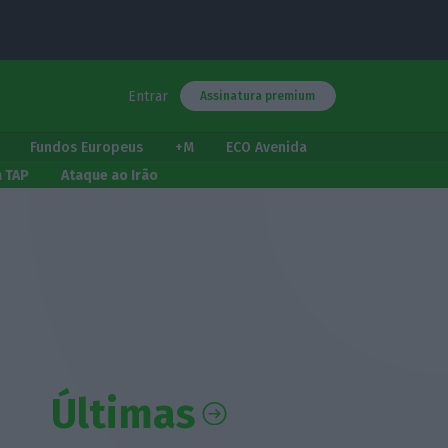
Entrar
Assinatura premium
Fundos Europeus
+M
ECO Avenida
a TAP
Ataque ao Irão
Últimas