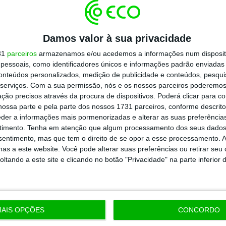
Assine já
Damos valor à sua privacidade
todos os planos
31
parceiros
armazenamos e/ou acedemos a informações num dispositi
essoais, como identificadores únicos e informações padrão enviadas 
conteúdos personalizados, medição de publicidade e conteúdos, pesqui
serviços.
Com a sua permissão, nós e os nossos parceiros poderemos 
ção precisos através da procura de dispositivos. Poderá clicar para co
ossa parte e pela parte dos nossos 1731 parceiros, conforme descrit
eder a informações mais pormenorizadas e alterar as suas preferência
timento.
Tenha em atenção que algum processamento dos seus dados
nsentimento, mas que tem o direito de se opor a esse processamento. A
as a este website. Você pode alterar suas preferências ou retirar seu
tando a este site e clicando no botão "Privacidade" na parte inferior 
AIS OPÇÕES
CONCORDO