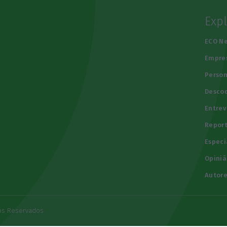
Exp
e
ECO N
Empre
Person
Descod
Entrev
Repor
Especi
Opiniã
Autore
tos Reservados