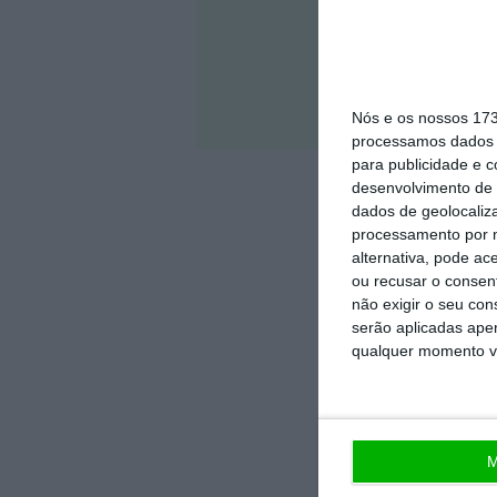
Veja 
Nós e os nossos 17
processamos dados p
para publicidade e 
desenvolvimento de 
dados de geolocaliza
processamento por n
alternativa, pode ac
ou recusar o consen
não exigir o seu co
serão aplicadas apen
qualquer momento vol
M