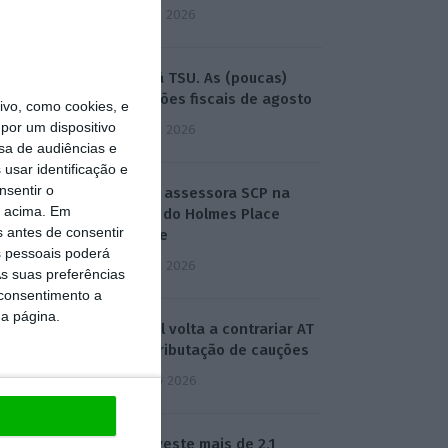
3 Agosto 2026
Do IVA à TSU. As (poucas)
obrigações fiscais de agosto
vo, como cookies, e
por um dispositivo
3 Agosto 2026
sa de audiências e
usar identificação e
nsentir o
Sérvulo assessora SCP na
o acima. Em
compra do Holmes Place
s antes de consentir
Alvalade
 pessoais poderá
3 Agosto 2026
s suas preferências
 consentimento a
da página.
Tribunal volta a contrariar AT
sobre tributação de cauções
4 Agosto 2026
Beja investe mais de 2,1