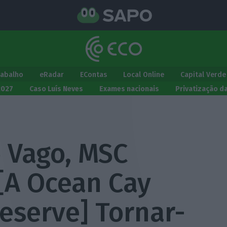
rabalho
eRadar
EContas
Local Online
Capital Verde
2027
Caso Luís Neves
Exames nacionais
Privatização d
o Vago, MSC
 [A Ocean Cay
eserve] Tornar-