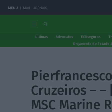
MENU
MAIL
JORNAIS
Últimas
Advocatus
ECOseguros
T
Orçamento do Estado 
Pierfrancesc
Cruzeiros – –
MSC Marine R