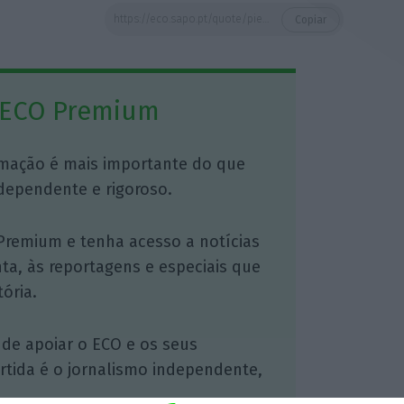
https://eco.sapo.pt/quote/pierfrancesco-vago-msc-cruzeiros-a-ocean-cay-msc-marine-reserve-tornar-se-a-num-verdadeiro-destino-2/
Copiar
 ECO Premium
mação é mais importante do que
dependente e rigoroso.
Premium e tenha acesso a notícias
nta, às reportagens e especiais que
ória.
 de apoiar o ECO e os seus
artida é o jornalismo independente,