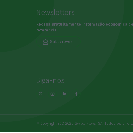
Newsletters
Receba gratuitamente informação económica d
referência
Subscrever
Siga-nos
© Copyright ECO 2026 Swipe News, SA. Todos os Direi