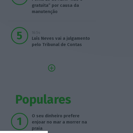
gratuita” por causa da
manutenção
16:54
Luís Neves vai a julgamento
pelo Tribunal de Contas
Populares
O seu dinheiro prefere
enjoar no mar a morrer na
praia