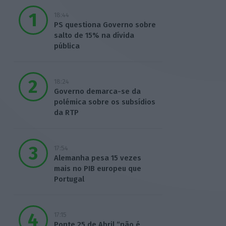
18:44
PS questiona Governo sobre
salto de 15% na dívida
pública
18:24
Governo demarca-se da
polémica sobre os subsídios
da RTP
17:54
Alemanha pesa 15 vezes
mais no PIB europeu que
Portugal
17:15
Ponte 25 de Abril “não é