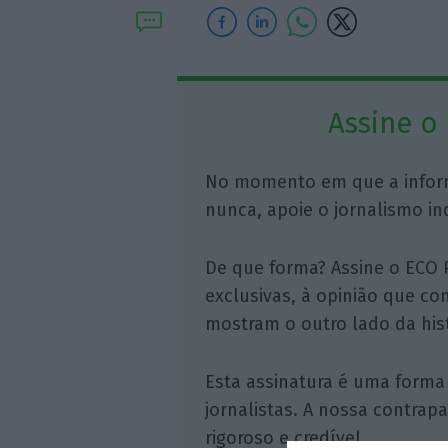
Assine o
No momento em que a infor
nunca, apoie o jornalismo in
De que forma? Assine o ECO 
exclusivas, à opinião que co
mostram o outro lado da hist
Esta assinatura é uma forma
jornalistas. A nossa contrap
rigoroso e credível.