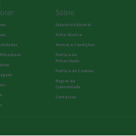
lorar
Sobre
ews
Estatuto Editorial
sas
Ficha Técnica
alidades
Termos e Condições
ificadores
Política de
Privacidade
istas
Política de Cookies
tagens
Regras da
ais
Comunidade
o
Contactos
s