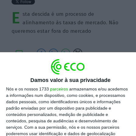
E
sta descida é um processo de
alinhamento às taxas de mercado. Não
queremos estar fora do mercado
https://eco.sapo.pt/quote/porta-voz-do-novo-banco-esta-descida-e-um-processo-de-alinhamento-as-taxas-de-25/
Copiar
Damos valor à sua privacidade
Nós e os nossos 1733
parceiros
armazenamos e/ou acedemos
a informações num dispositivo, como cookies, e processamos
Assine o ECO Premium
dados pessoais, como identificadores únicos e informações
padrão enviadas por um dispositivo para publicidade e
conteúdos personalizados, medição de publicidade e
No momento em que a informação é
conteúdos, pesquisa de audiências e desenvolvimento de
mais importante do que nunca, apoie
serviços.
Com a sua permissão, nós e os nossos parceiros
o jornalismo independente e rigoroso.
poderemos usar identificação e dados de geolocalização