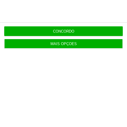
7 Agosto 2026
Polícia propôs mais câmaras na AR, mas partidos
recusaram
CONCORDO
5 Agosto 2026
MAIS OPÇÕES
Marinha com ok de 21 milhões para modernizar
base do Alfeite
6 Agosto 2026
Galp reclama “tratamento equitativo” após nova
taxa
7 Agosto 2026
Das despesas sem fatura a contratos de milhares