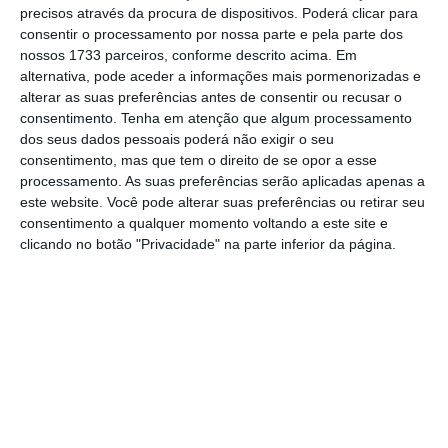
precisos através da procura de dispositivos. Poderá clicar para
consentir o processamento por nossa parte e pela parte dos
De que forma? Assine o ECO Premium e
nossos 1733 parceiros, conforme descrito acima. Em
tenha acesso a notícias exclusivas, à
alternativa, pode aceder a informações mais pormenorizadas e
alterar as suas preferências antes de consentir ou recusar o
opinião que conta, às reportagens e
consentimento.
Tenha em atenção que algum processamento
especiais que mostram o outro lado da
dos seus dados pessoais poderá não exigir o seu
história.
consentimento, mas que tem o direito de se opor a esse
processamento. As suas preferências serão aplicadas apenas a
este website. Você pode alterar suas preferências ou retirar seu
Esta assinatura é uma forma de apoiar
consentimento a qualquer momento voltando a este site e
clicando no botão "Privacidade" na parte inferior da página.
o ECO e os seus jornalistas. A nossa
contrapartida é o jornalismo
independente, rigoroso e credível.
Assine já
Veja todos os planos