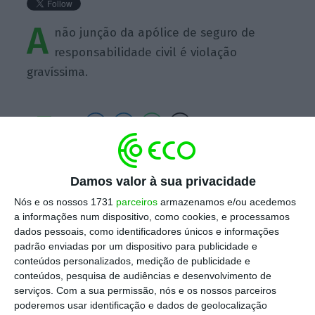
A
não junção da apólice de seguro de
responsabilidade civil é violação
gravíssima.
https://eco.sapo.pt/quote/procuradoria-geral-da-republica-a-nao-juncao-da-apolice-de-seguro-de-responsabilidade-civil-2/
Copiar
Damos valor à sua privacidade
Nós e os nossos 1731
parceiros
armazenamos e/ou acedemos
a informações num dispositivo, como cookies, e processamos
Assine o ECO Premium
dados pessoais, como identificadores únicos e informações
padrão enviadas por um dispositivo para publicidade e
conteúdos personalizados, medição de publicidade e
No momento em que a informação é
conteúdos, pesquisa de audiências e desenvolvimento de
mais importante do que nunca, apoie
serviços.
Com a sua permissão, nós e os nossos parceiros
poderemos usar identificação e dados de geolocalização
o jornalismo independente e rigoroso.