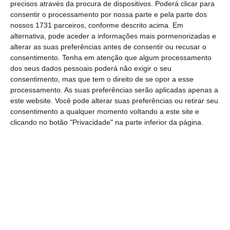
precisos através da procura de dispositivos. Poderá clicar para
consentir o processamento por nossa parte e pela parte dos
De que forma? Assine o ECO Premium e
nossos 1731 parceiros, conforme descrito acima. Em
alternativa, pode aceder a informações mais pormenorizadas e
tenha acesso a notícias exclusivas, à
alterar as suas preferências antes de consentir ou recusar o
opinião que conta, às reportagens e
consentimento.
Tenha em atenção que algum processamento
especiais que mostram o outro lado da
dos seus dados pessoais poderá não exigir o seu
consentimento, mas que tem o direito de se opor a esse
história.
processamento. As suas preferências serão aplicadas apenas a
este website. Você pode alterar suas preferências ou retirar seu
Esta assinatura é uma forma de apoiar
consentimento a qualquer momento voltando a este site e
clicando no botão "Privacidade" na parte inferior da página.
o ECO e os seus jornalistas. A nossa
contrapartida é o jornalismo
independente, rigoroso e credível.
Assine já
Veja todos os planos