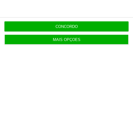
Do IVA à TSU. As (poucas) obrigações fiscais de
agosto
CONCORDO
3 Agosto 2026
MAIS OPÇÕES
Sérvulo assessora SCP na compra do Holmes
Place Alvalade
3 Agosto 2026
Tribunal volta a contrariar AT sobre tributação de
cauções
4 Agosto 2026
Beja investe mais de 2,1 milhões para distribuição
de água
4 Agosto 2026