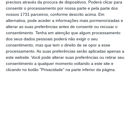
precisos através da procura de dispositivos. Poderá clicar para
consentir o processamento por nossa parte e pela parte dos
De que forma? Assine o ECO Premium e
nossos 1731 parceiros, conforme descrito acima. Em
alternativa, pode aceder a informações mais pormenorizadas e
tenha acesso a notícias exclusivas, à
alterar as suas preferências antes de consentir ou recusar o
opinião que conta, às reportagens e
consentimento.
Tenha em atenção que algum processamento
especiais que mostram o outro lado da
dos seus dados pessoais poderá não exigir o seu
consentimento, mas que tem o direito de se opor a esse
história.
processamento. As suas preferências serão aplicadas apenas a
este website. Você pode alterar suas preferências ou retirar seu
Esta assinatura é uma forma de apoiar
consentimento a qualquer momento voltando a este site e
clicando no botão "Privacidade" na parte inferior da página.
o ECO e os seus jornalistas. A nossa
contrapartida é o jornalismo
independente, rigoroso e credível.
Assine já
Veja todos os planos