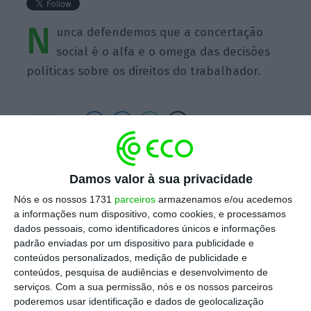
N
unca defendemos que a concertação
social é o alfa e o omega das decisões
políticas sobre os direitos do trabalhador.
https://eco.sapo.pt/quote/rita-rato-nunca-defendemos-que-a-concertacao-social-e-o-alfa-e-6/
Copiar
Damos valor à sua privacidade
Nós e os nossos 1731
parceiros
armazenamos e/ou acedemos
a informações num dispositivo, como cookies, e processamos
Assine o ECO Premium
dados pessoais, como identificadores únicos e informações
padrão enviadas por um dispositivo para publicidade e
conteúdos personalizados, medição de publicidade e
No momento em que a informação é
conteúdos, pesquisa de audiências e desenvolvimento de
mais importante do que nunca, apoie
serviços.
Com a sua permissão, nós e os nossos parceiros
poderemos usar identificação e dados de geolocalização
o jornalismo independente e rigoroso.