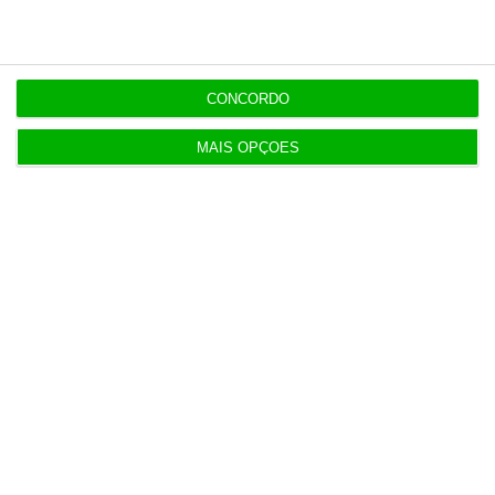
Do IVA à TSU. As (poucas) obrigações fiscais de
agosto
CONCORDO
3 Agosto 2026
MAIS OPÇÕES
Sérvulo assessora SCP na compra do Holmes
Place Alvalade
3 Agosto 2026
Tribunal volta a contrariar AT sobre tributação de
cauções
4 Agosto 2026
Beja investe mais de 2,1 milhões para distribuição
de água
4 Agosto 2026