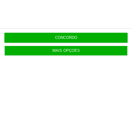
Serão os salários apenas a ponta de um
icebergue?
3 Agosto 2026
CONCORDO
Candidaturas prolongadas até 10 de setembro
MAIS OPÇÕES
3 Agosto 2026
Há 2 candidatos a fornecer comboios de alta
velocidade à CP
3 Agosto 2026
Publicado contrato com consultora para pôr
ordem nos exames
4 Agosto 2026