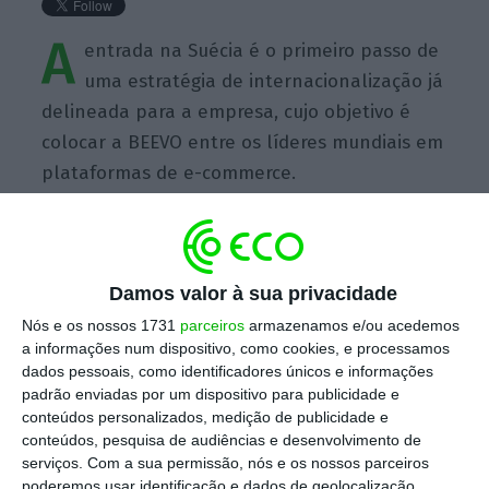
A
entrada na Suécia é o primeiro passo de
uma estratégia de internacionalização já
delineada para a empresa, cujo objetivo é
colocar a BEEVO entre os líderes mundiais em
plataformas de e-commerce.
Damos valor à sua privacidade
https://eco.sapo.pt/quote/rui-cruz-ceo-da-beevo-a-entrada-na-suecia-e-o-primeiro-passo-de-uma-2/
Copiar
Nós e os nossos 1731
parceiros
armazenamos e/ou acedemos
a informações num dispositivo, como cookies, e processamos
dados pessoais, como identificadores únicos e informações
padrão enviadas por um dispositivo para publicidade e
Assine o ECO Premium
conteúdos personalizados, medição de publicidade e
conteúdos, pesquisa de audiências e desenvolvimento de
serviços.
Com a sua permissão, nós e os nossos parceiros
No momento em que a informação é
poderemos usar identificação e dados de geolocalização