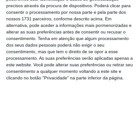
mais importante do que nunca, apoie
precisos através da procura de dispositivos. Poderá clicar para
consentir o processamento por nossa parte e pela parte dos
o jornalismo independente e rigoroso.
nossos 1731 parceiros, conforme descrito acima. Em
alternativa, pode aceder a informações mais pormenorizadas e
alterar as suas preferências antes de consentir ou recusar o
De que forma? Assine o ECO Premium e
consentimento.
Tenha em atenção que algum processamento
tenha acesso a notícias exclusivas, à
dos seus dados pessoais poderá não exigir o seu
opinião que conta, às reportagens e
consentimento, mas que tem o direito de se opor a esse
processamento. As suas preferências serão aplicadas apenas a
especiais que mostram o outro lado da
este website. Você pode alterar suas preferências ou retirar seu
história.
consentimento a qualquer momento voltando a este site e
clicando no botão "Privacidade" na parte inferior da página.
Esta assinatura é uma forma de apoiar
o ECO e os seus jornalistas. A nossa
contrapartida é o jornalismo
independente, rigoroso e credível.
Assine já