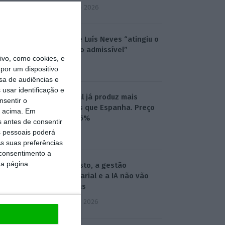
6 Agosto 2026
Caso de Luís Neves “atingiu o
limite do admissível”
vo, como cookies, e
10:42
por um dispositivo
sa de audiências e
usar identificação e
Portugal já produz mais
nsentir o
sapatos que Espanha. Preço
o acima. Em
sobe 2,5%
s antes de consentir
 pessoais poderá
6:58
s suas preferências
 consentimento a
da página.
Em agosto, a gestão
empresarial e a IA não vão
de férias
3 Agosto 2026