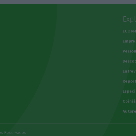
Exp
e
ECO N
Empre
Person
Descod
Entrev
Repor
Especi
Opiniã
Autore
tos Reservados