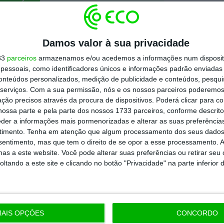
todos os planos
Damos valor à sua privacidade
33
parceiros
armazenamos e/ou acedemos a informações num dispositi
essoais, como identificadores únicos e informações padrão enviadas 
conteúdos personalizados, medição de publicidade e conteúdos, pesqui
serviços.
Com a sua permissão, nós e os nossos parceiros poderemos 
ção precisos através da procura de dispositivos. Poderá clicar para co
ossa parte e pela parte dos nossos 1733 parceiros, conforme descrit
eder a informações mais pormenorizadas e alterar as suas preferência
timento.
Tenha em atenção que algum processamento dos seus dados
nsentimento, mas que tem o direito de se opor a esse processamento. A
as a este website. Você pode alterar suas preferências ou retirar seu
tando a este site e clicando no botão "Privacidade" na parte inferior 
AIS OPÇÕES
CONCORDO