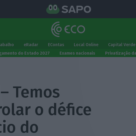
rabalho
eRadar
EContas
Local Online
Capital Verde
çamento do Estado 2027
Exames nacionais
Privatização d
 – Temos
olar o défice
cio do