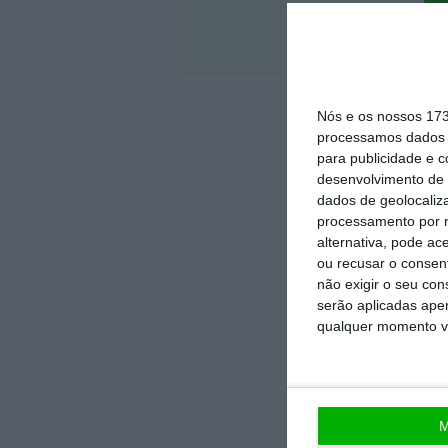
Veja 
Nós e os nossos 17
processamos dados p
para publicidade e 
desenvolvimento de 
dados de geolocaliza
processamento por n
alternativa, pode ac
ou recusar o consen
não exigir o seu co
serão aplicadas apen
qualquer momento vol
M