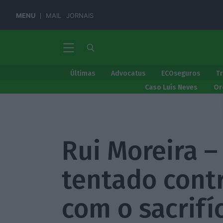
MENU
MAIL
JORNAIS
Últimas
Advocatus
ECOseguros
T
Caso Luís Neves
Or
Rui Moreira –
tentado contr
com o sacrifí