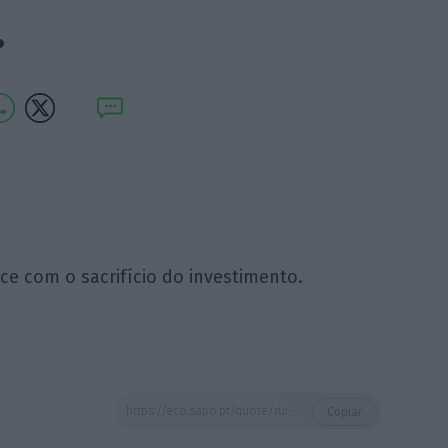
.
ce com o sacrifício do investimento.
https://eco.sapo.pt/quote/rui-moreira-temos-tentado-controlar-o-defice-com-o-sacrificio-do-investimento-6/
Copiar