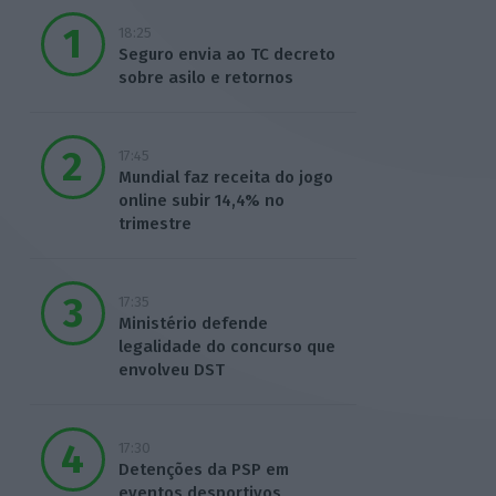
18:25
Seguro envia ao TC decreto
sobre asilo e retornos
17:45
Mundial faz receita do jogo
online subir 14,4% no
trimestre
17:35
Ministério defende
legalidade do concurso que
envolveu DST
17:30
Detenções da PSP em
eventos desportivos