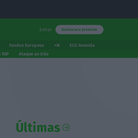
Entrar
Assinatura premium
Fundos Europeus
+M
ECO Avenida
a TAP
Ataque ao Irão
Últimas