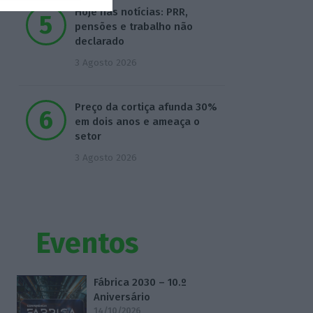
Hoje nas notícias: PRR,
pensões e trabalho não
declarado
3 Agosto 2026
Preço da cortiça afunda 30%
em dois anos e ameaça o
setor
3 Agosto 2026
Eventos
Fábrica 2030 – 10.º
Aniversário
14/10/2026