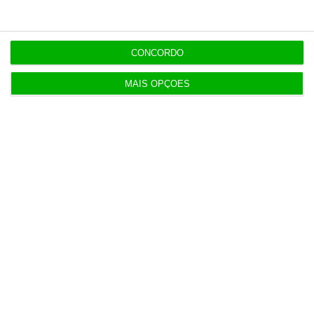
Turismo vale 16,1% do PIB e gera 36,2 mil milhões
de euros
3 Agosto 2026
CONCORDO
MAIS OPÇÕES
Vendas de carros novos crescem mais de 10% até
julho
3 Agosto 2026
Subida da dívida? “Não nos assustemos. Não tem
importância”
4 Agosto 2026
Ronaldo vale mais no digital do que a Seleção
inteira?
5 Agosto 2026