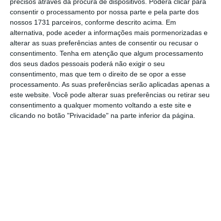
precisos através da procura de dispositivos. Poderá clicar para
De que forma? Assine o ECO Premium e
consentir o processamento por nossa parte e pela parte dos
nossos 1731 parceiros, conforme descrito acima. Em
tenha acesso a notícias exclusivas, à
alternativa, pode aceder a informações mais pormenorizadas e
opinião que conta, às reportagens e
alterar as suas preferências antes de consentir ou recusar o
especiais que mostram o outro lado da
consentimento.
Tenha em atenção que algum processamento
dos seus dados pessoais poderá não exigir o seu
história.
consentimento, mas que tem o direito de se opor a esse
processamento. As suas preferências serão aplicadas apenas a
Esta assinatura é uma forma de apoiar
este website. Você pode alterar suas preferências ou retirar seu
consentimento a qualquer momento voltando a este site e
o ECO e os seus jornalistas. A nossa
clicando no botão "Privacidade" na parte inferior da página.
contrapartida é o jornalismo
independente, rigoroso e credível.
Assine já
Veja todos os planos