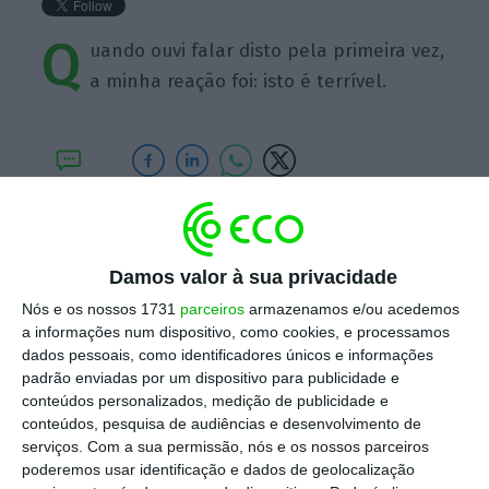
Q
uando ouvi falar disto pela primeira vez,
a minha reação foi: isto é terrível.
https://eco.sapo.pt/quote/sean-rad-quando-ouvi-falar-disto-pela-primeira-vez-a-minha-reacao-22/
Copiar
Damos valor à sua privacidade
Nós e os nossos 1731
parceiros
armazenamos e/ou acedemos
Assine o ECO Premium
a informações num dispositivo, como cookies, e processamos
dados pessoais, como identificadores únicos e informações
padrão enviadas por um dispositivo para publicidade e
No momento em que a informação é
conteúdos personalizados, medição de publicidade e
mais importante do que nunca, apoie
conteúdos, pesquisa de audiências e desenvolvimento de
serviços.
Com a sua permissão, nós e os nossos parceiros
o jornalismo independente e rigoroso.
poderemos usar identificação e dados de geolocalização