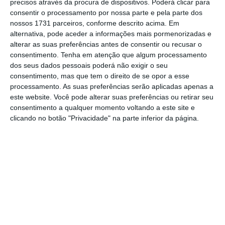
precisos através da procura de dispositivos. Poderá clicar para
consentir o processamento por nossa parte e pela parte dos
nossos 1731 parceiros, conforme descrito acima. Em
De que forma? Assine o ECO Premium e
alternativa, pode aceder a informações mais pormenorizadas e
tenha acesso a notícias exclusivas, à
alterar as suas preferências antes de consentir ou recusar o
opinião que conta, às reportagens e
consentimento.
Tenha em atenção que algum processamento
dos seus dados pessoais poderá não exigir o seu
especiais que mostram o outro lado da
consentimento, mas que tem o direito de se opor a esse
história.
processamento. As suas preferências serão aplicadas apenas a
este website. Você pode alterar suas preferências ou retirar seu
consentimento a qualquer momento voltando a este site e
Esta assinatura é uma forma de apoiar
clicando no botão "Privacidade" na parte inferior da página.
o ECO e os seus jornalistas. A nossa
contrapartida é o jornalismo
independente, rigoroso e credível.
Assine já
Veja todos os planos