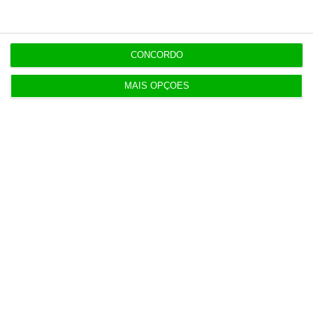
Irão anuncia possível acordo com Omã em Ormuz
2 Agosto 2026
CONCORDO
MAIS OPÇÕES
SRS Legal assessora Grupo Finançor na compra da
EMATER
3 Agosto 2026
IA: Europa quer tornar-se competitiva e reduzir
dependência
4 Agosto 2026
Ampliação da pista da ilha do Pico orçada em 24
milhões
4 Agosto 2026