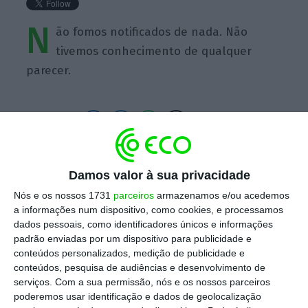
N
ão fomos notificados de nada. Não
tivemos conhecimento de qualquer
parecer.
https://eco.sapo.pt/quote/sousa-cintra-nao-fomos-notificados-de-nada-nao-tivemos-conhecimento-de-qualquer-2/
Copiar
Damos valor à sua privacidade
Nós e os nossos 1731
parceiros
armazenamos e/ou acedemos
a informações num dispositivo, como cookies, e processamos
Assine o ECO Premium
dados pessoais, como identificadores únicos e informações
padrão enviadas por um dispositivo para publicidade e
conteúdos personalizados, medição de publicidade e
No momento em que a informação é
conteúdos, pesquisa de audiências e desenvolvimento de
mais importante do que nunca, apoie
serviços.
Com a sua permissão, nós e os nossos parceiros
poderemos usar identificação e dados de geolocalização
o jornalismo independente e rigoroso.