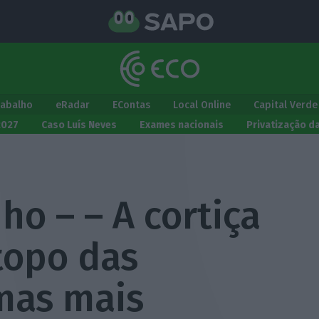
rabalho
eRadar
EContas
Local Online
Capital Verde
2027
Caso Luís Neves
Exames nacionais
Privatização d
o – – A cortiça
topo das
mas mais