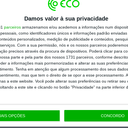
Assine já
Damos valor à sua privacidade
31
parceiros
armazenamos e/ou acedemos a informações num dispositi
todos os planos
essoais, como identificadores únicos e informações padrão enviadas 
conteúdos personalizados, medição de publicidade e conteúdos, pesqui
serviços.
Com a sua permissão, nós e os nossos parceiros poderemos 
ção precisos através da procura de dispositivos. Poderá clicar para co
ossa parte e pela parte dos nossos 1731 parceiros, conforme descrit
eder a informações mais pormenorizadas e alterar as suas preferência
timento.
Tenha em atenção que algum processamento dos seus dados
nsentimento, mas que tem o direito de se opor a esse processamento. A
as a este website. Você pode alterar suas preferências ou retirar seu
tando a este site e clicando no botão "Privacidade" na parte inferior 
AIS OPÇÕES
CONCORDO