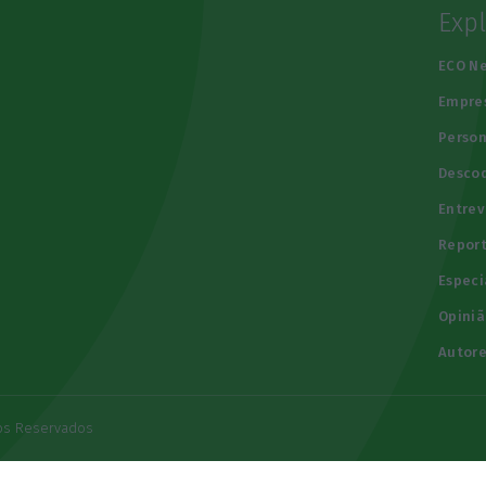
Exp
e
ECO N
Empre
Person
Descod
Entrev
Repor
Especi
Opiniã
Autore
tos Reservados