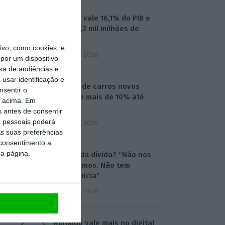
Turismo vale 16,1% do PIB e
gera 36,2 mil milhões de
euros
vo, como cookies, e
3 Agosto 2026
por um dispositivo
sa de audiências e
usar identificação e
Vendas de carros novos
nsentir o
crescem mais de 10% até
o acima. Em
julho
s antes de consentir
 pessoais poderá
3 Agosto 2026
s suas preferências
 consentimento a
da página.
Subida da dívida? “Não nos
assustemos. Não tem
importância”
4 Agosto 2026
Ronaldo vale mais no digital