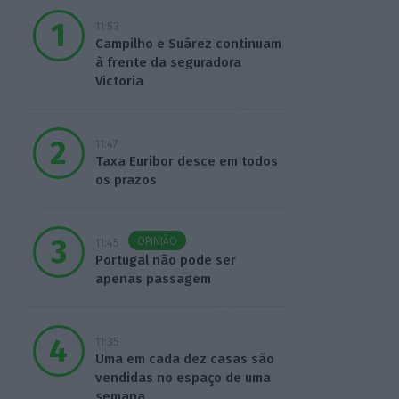
11:53
Campilho e Suárez continuam
à frente da seguradora
Victoria
11:47
Taxa Euribor desce em todos
os prazos
OPINIÃO
11:45
Portugal não pode ser
apenas passagem
11:35
Uma em cada dez casas são
vendidas no espaço de uma
semana