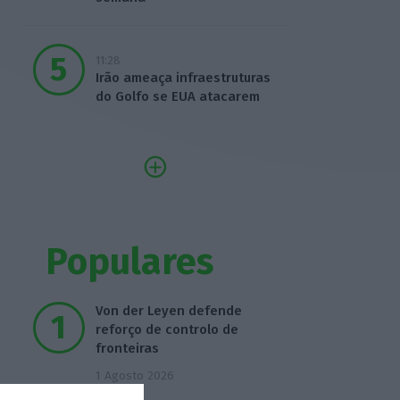
11:28
Irão ameaça infraestruturas
do Golfo se EUA atacarem
Populares
Von der Leyen defende
reforço de controlo de
fronteiras
1 Agosto 2026