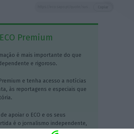
https://eco.sapo.pt/quote/susana-godinho-a-cortica-apareceu-no-topo-das-materias-primas-mais-interessantes-para/
Copiar
 ECO Premium
mação é mais importante do que
dependente e rigoroso.
Premium e tenha acesso a notícias
nta, às reportagens e especiais que
ória.
 de apoiar o ECO e os seus
artida é o jornalismo independente,