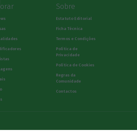
lorar
Sobre
ews
Estatuto Editorial
sas
Ficha Técnica
alidades
Termos e Condições
ificadores
Política de
Privacidade
istas
Política de Cookies
tagens
Regras da
ais
Comunidade
o
Contactos
s