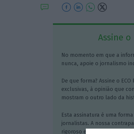
Assine o
No momento em que a infor
nunca, apoie o jornalismo in
De que forma? Assine o ECO 
exclusivas, à opinião que co
mostram o outro lado da hist
Esta assinatura é uma forma
jornalistas. A nossa contrap
rigoroso e credível.