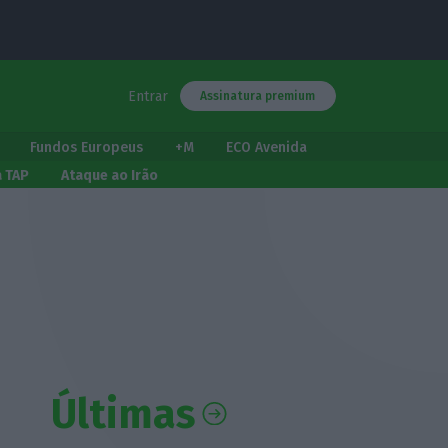
Entrar
Assinatura premium
Fundos Europeus
+M
ECO Avenida
a TAP
Ataque ao Irão
Últimas