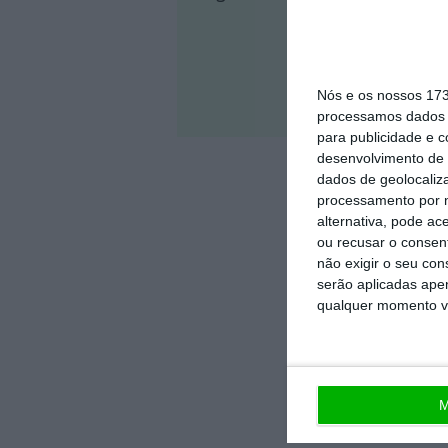
Nós e os nossos 17
Veja 
processamos dados p
para publicidade e 
desenvolvimento de 
dados de geolocaliza
processamento por n
alternativa, pode ac
ou recusar o consen
não exigir o seu co
serão aplicadas apen
qualquer momento vol
M