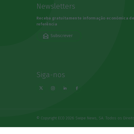
Newsletters
Receba gratuitamente informação económica d
referência
Subscrever
Siga-nos
© Copyright ECO 2026 Swipe News, SA. Todos os Direi