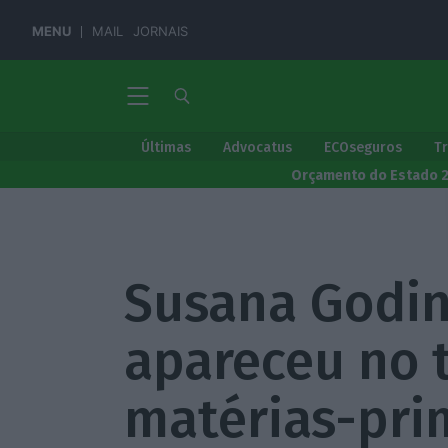
MENU
MAIL
JORNAIS
Últimas
Advocatus
ECOseguros
T
Orçamento do Estado 
Susana Godinh
apareceu no 
matérias-pri