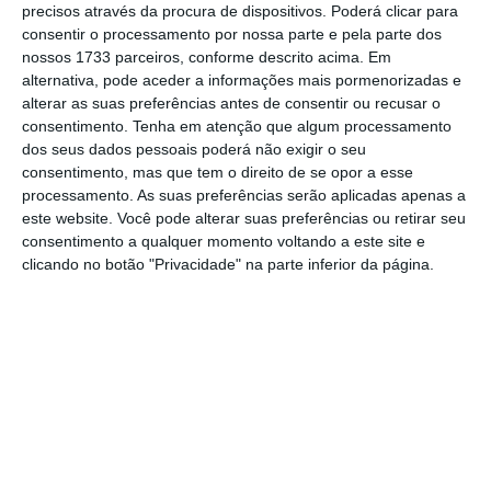
precisos através da procura de dispositivos. Poderá clicar para
consentir o processamento por nossa parte e pela parte dos
De que forma? Assine o ECO Premium e
nossos 1733 parceiros, conforme descrito acima. Em
alternativa, pode aceder a informações mais pormenorizadas e
tenha acesso a notícias exclusivas, à
alterar as suas preferências antes de consentir ou recusar o
opinião que conta, às reportagens e
consentimento.
Tenha em atenção que algum processamento
especiais que mostram o outro lado da
dos seus dados pessoais poderá não exigir o seu
consentimento, mas que tem o direito de se opor a esse
história.
processamento. As suas preferências serão aplicadas apenas a
este website. Você pode alterar suas preferências ou retirar seu
Esta assinatura é uma forma de apoiar
consentimento a qualquer momento voltando a este site e
clicando no botão "Privacidade" na parte inferior da página.
o ECO e os seus jornalistas. A nossa
contrapartida é o jornalismo
independente, rigoroso e credível.
Assine já
Veja todos os planos