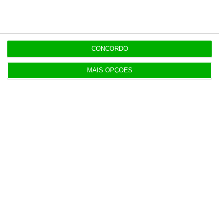
3 Agosto 2026
Mais de 100 municípios têm mais de metade do
PRR por receber
CONCORDO
3 Agosto 2026
MAIS OPÇÕES
TdC certifica conta da Presidência da República
de 2025
3 Agosto 2026
Mau tempo: Pagamento por isenção das
portagens virá do OE
4 Agosto 2026
Receitas da SpaceX disparam 92% e superam
previsões