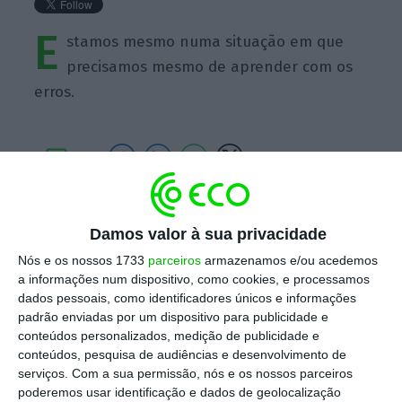
E
stamos mesmo numa situação em que
precisamos mesmo de aprender com os
erros.
https://eco.sapo.pt/quote/teodora-cardoso-estamos-mesmo-numa-situacao-em-que-precisamos-mesmo-de-aprender/
Copiar
Damos valor à sua privacidade
Nós e os nossos 1733
parceiros
armazenamos e/ou acedemos
a informações num dispositivo, como cookies, e processamos
Assine o ECO Premium
dados pessoais, como identificadores únicos e informações
padrão enviadas por um dispositivo para publicidade e
conteúdos personalizados, medição de publicidade e
No momento em que a informação é
conteúdos, pesquisa de audiências e desenvolvimento de
mais importante do que nunca, apoie
serviços.
Com a sua permissão, nós e os nossos parceiros
poderemos usar identificação e dados de geolocalização
o jornalismo independente e rigoroso.