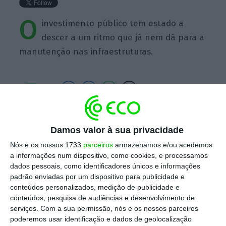
O
investimento público tem estado a
descer a um ritmo que já nem dá para a
manutenção nas infraestruturas.
https://eco.sapo.pt/quote/teodora-cardoso-o-investimento-publico-tem-estado-a-descer-a-um-ritmo-4/
Copiar
Damos valor à sua privacidade
Nós e os nossos 1733
parceiros
armazenamos e/ou acedemos
a informações num dispositivo, como cookies, e processamos
Assine o ECO Premium
dados pessoais, como identificadores únicos e informações
padrão enviadas por um dispositivo para publicidade e
conteúdos personalizados, medição de publicidade e
No momento em que a informação é
conteúdos, pesquisa de audiências e desenvolvimento de
mais importante do que nunca, apoie
serviços.
Com a sua permissão, nós e os nossos parceiros
poderemos usar identificação e dados de geolocalização
o jornalismo independente e rigoroso.