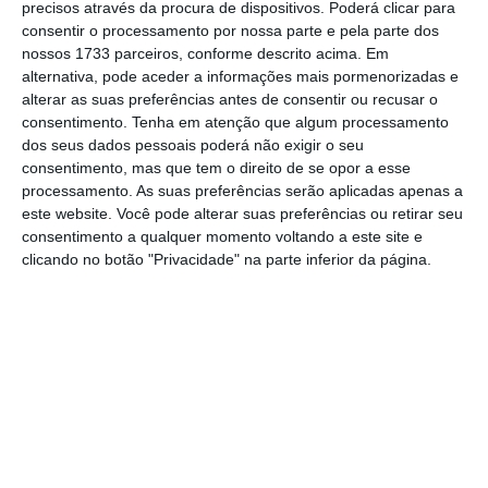
precisos através da procura de dispositivos. Poderá clicar para
consentir o processamento por nossa parte e pela parte dos
De que forma? Assine o ECO Premium e
nossos 1733 parceiros, conforme descrito acima. Em
alternativa, pode aceder a informações mais pormenorizadas e
tenha acesso a notícias exclusivas, à
alterar as suas preferências antes de consentir ou recusar o
opinião que conta, às reportagens e
consentimento.
Tenha em atenção que algum processamento
especiais que mostram o outro lado da
dos seus dados pessoais poderá não exigir o seu
consentimento, mas que tem o direito de se opor a esse
história.
processamento. As suas preferências serão aplicadas apenas a
este website. Você pode alterar suas preferências ou retirar seu
Esta assinatura é uma forma de apoiar
consentimento a qualquer momento voltando a este site e
clicando no botão "Privacidade" na parte inferior da página.
o ECO e os seus jornalistas. A nossa
contrapartida é o jornalismo
independente, rigoroso e credível.
Assine já
Veja todos os planos