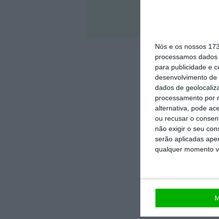
Veja 
Nós e os nossos 17
processamos dados p
para publicidade e 
desenvolvimento de 
dados de geolocaliza
processamento por n
alternativa, pode ac
ou recusar o consen
não exigir o seu co
serão aplicadas apen
qualquer momento vol
M