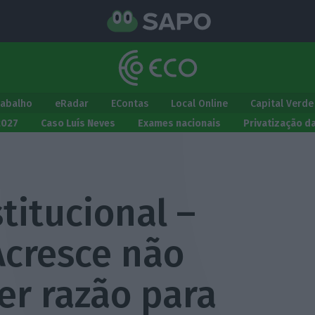
rabalho
eRadar
EContas
Local Online
Capital Verde
2027
Caso Luís Neves
Exames nacionais
Privatização d
titucional –
Acresce não
er razão para