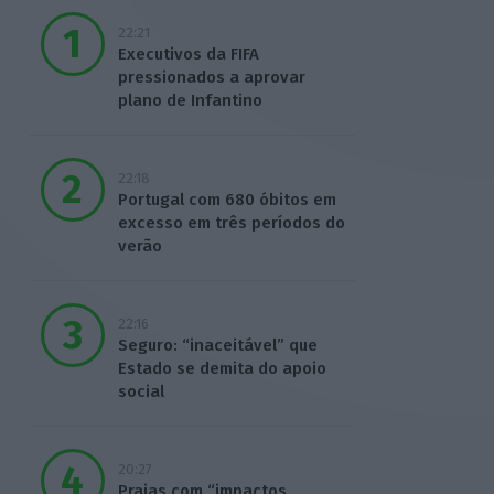
22:21
Executivos da FIFA
pressionados a aprovar
plano de Infantino
22:18
Portugal com 680 óbitos em
excesso em três períodos do
verão
22:16
Seguro: “inaceitável” que
Estado se demita do apoio
social
20:27
Praias com “impactos