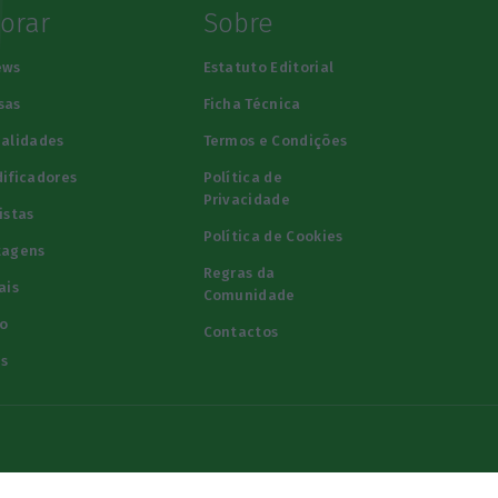
lorar
Sobre
ews
Estatuto Editorial
sas
Ficha Técnica
alidades
Termos e Condições
ificadores
Política de
Privacidade
istas
Política de Cookies
tagens
Regras da
ais
Comunidade
o
Contactos
s