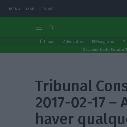
MENU
MAIL
JORNAIS
Últimas
Advocatus
ECOseguros
T
Orçamento do Estado 
Tribunal Cons
2017-02-17 – 
haver qualqu