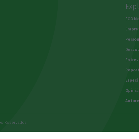
Exp
e
ECO N
Empre
Person
Descod
Entrev
Repor
Especi
Opiniã
Autore
tos Reservados