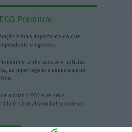
 ECO Premium
mação é mais importante do que
dependente e rigoroso.
Premium e tenha acesso a notícias
nta, às reportagens e especiais que
ória.
 de apoiar o ECO e os seus
artida é o jornalismo independente,
Assine já