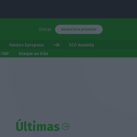
Entrar
Assinatura premium
Fundos Europeus
+M
ECO Avenida
a TAP
Ataque ao Irão
Últimas