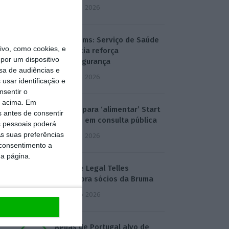
3 Agosto 2026
T-Systems: Serviço de Saúde
vo, como cookies, e
de Múrcia reforça
por um dispositivo
cibersegurança
sa de audiências e
3 Agosto 2026
usar identificação e
nsentir o
o acima. Em
Eólicas para ‘alimentar’ Start
s antes de consentir
Campus em consulta pública
 pessoais poderá
s suas preferências
3 Agosto 2026
 consentimento a
da página.
Deloitte Legal Telles
assessora sócios da Bruma
4 Agosto 2026
Águas de Portugal alvo de