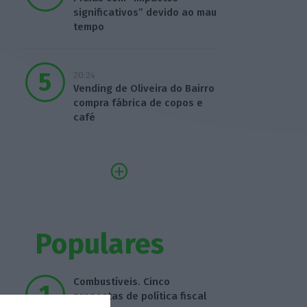
significativos” devido ao mau
tempo
20:24
Vending de Oliveira do Bairro
compra fábrica de copos e
café
Populares
Combustíveis. Cinco
propostas de política fiscal