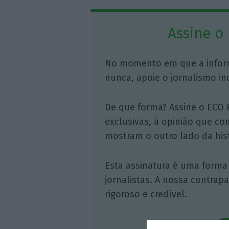
Assine o
No momento em que a infor
nunca, apoie o jornalismo in
De que forma? Assine o ECO 
exclusivas, à opinião que co
mostram o outro lado da hist
Esta assinatura é uma forma
jornalistas. A nossa contrap
rigoroso e credível.