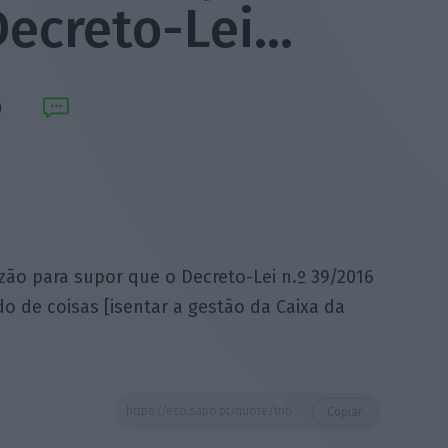
Decreto-Lei…
zão para supor que o Decreto-Lei n.º 39/2016
o de coisas [isentar a gestão da Caixa da
https://eco.sapo.pt/quote/tribunal-constitucional-2017-02-17-acresce-nao-haver-qualquer-razao-para-supor-que-o-decreto-lei/
Copiar