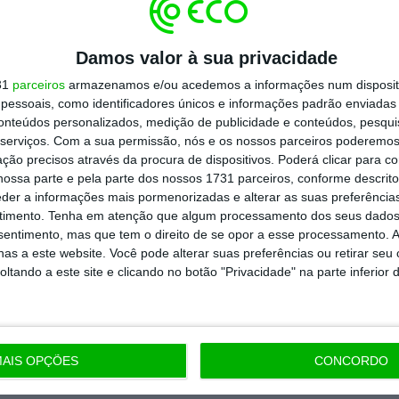
todos os planos
Damos valor à sua privacidade
31
parceiros
armazenamos e/ou acedemos a informações num dispositi
essoais, como identificadores únicos e informações padrão enviadas 
conteúdos personalizados, medição de publicidade e conteúdos, pesqui
serviços.
Com a sua permissão, nós e os nossos parceiros poderemos 
ção precisos através da procura de dispositivos. Poderá clicar para co
ossa parte e pela parte dos nossos 1731 parceiros, conforme descrit
eder a informações mais pormenorizadas e alterar as suas preferência
timento.
Tenha em atenção que algum processamento dos seus dados
nsentimento, mas que tem o direito de se opor a esse processamento. A
as a este website. Você pode alterar suas preferências ou retirar seu
tando a este site e clicando no botão "Privacidade" na parte inferior 
AIS OPÇÕES
CONCORDO