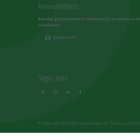
Newsletters
Receba gratuitamente informação económica d
referência
Subscrever
Siga-nos
© Copyright ECO 2026 Swipe News, SA. Todos os Direi