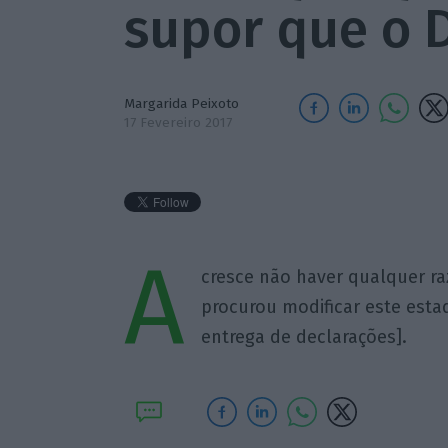
supor que o 
Margarida Peixoto
17 Fevereiro 2017
A
cresce não haver qualquer ra
procurou modificar este estad
entrega de declarações].