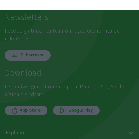
Newsletters
Receba gratuitamente informação económica de
referência
Subscrever
Download
Disponível gratuitamente para iPhone, iPad, Apple
Watch e Android
App Store
Google Play
Explorar