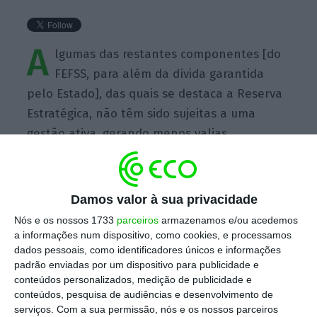
A
lgumas das restantes componentes [do
FEFSS, para além da dívida garantida
pelo Estado], das quais se destaca a Reserva
Estratégica, não têm sido sujeitas a uma
gestão ativa, gerando menos valias
substanciais dissolvidas no desempenho
global.
Damos valor à sua privacidade
Nós e os nossos 1733
parceiros
armazenamos e/ou acedemos
a informações num dispositivo, como cookies, e processamos
dados pessoais, como identificadores únicos e informações
padrão enviadas por um dispositivo para publicidade e
https://eco.sapo.pt/quote/tribunal-de-contas-2016-12-20-algumas-das-restantes-componentes-do-fefss-para-alem-da-divida-11/
Copiar
conteúdos personalizados, medição de publicidade e
conteúdos, pesquisa de audiências e desenvolvimento de
serviços.
Com a sua permissão, nós e os nossos parceiros