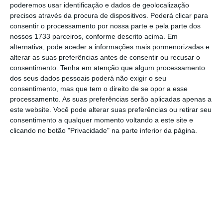
Assine o ECO Premium
poderemos usar identificação e dados de geolocalização
precisos através da procura de dispositivos. Poderá clicar para
consentir o processamento por nossa parte e pela parte dos
nossos 1733 parceiros, conforme descrito acima. Em
No momento em que a informação é
alternativa, pode aceder a informações mais pormenorizadas e
mais importante do que nunca, apoie
alterar as suas preferências antes de consentir ou recusar o
o jornalismo independente e rigoroso.
consentimento.
Tenha em atenção que algum processamento
dos seus dados pessoais poderá não exigir o seu
consentimento, mas que tem o direito de se opor a esse
De que forma? Assine o ECO Premium e
processamento. As suas preferências serão aplicadas apenas a
tenha acesso a notícias exclusivas, à
este website. Você pode alterar suas preferências ou retirar seu
consentimento a qualquer momento voltando a este site e
opinião que conta, às reportagens e
clicando no botão "Privacidade" na parte inferior da página.
especiais que mostram o outro lado da
história.
Esta assinatura é uma forma de apoiar
o ECO e os seus jornalistas. A nossa
contrapartida é o jornalismo
independente, rigoroso e credível.