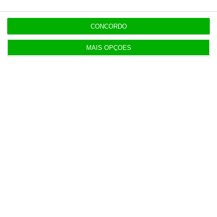
Associação pede a Seguro veto da lei dos TVDE
CONCORDO
5 Agosto 2026
MAIS OPÇÕES
Taxa Euribor desce em todos os prazos
6 Agosto 2026
Executivos da FIFA pressionados a aprovar plano
de Infantino
6 Agosto 2026
DST foi escolhida por PJ e MAI por ter “o preço
mais baixo”
7 Agosto 2026