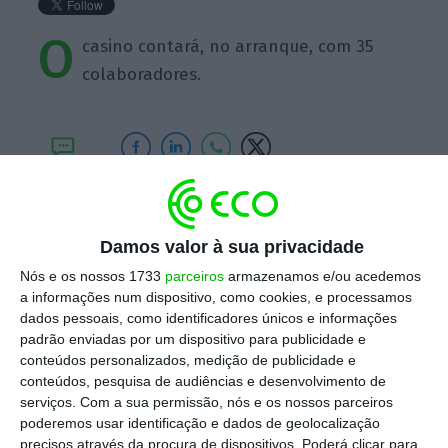
O
casino contará, no arranque, com 35
colaboradores.
https://eco.sapo.pt/quote/vania-paim-o-casino-contara-no-arranque-com-35-colaboradores/
Copiar
Damos valor à sua privacidade
Nós e os nossos 1733
parceiros
armazenamos e/ou acedemos
Assine o ECO Premium
a informações num dispositivo, como cookies, e processamos
dados pessoais, como identificadores únicos e informações
padrão enviadas por um dispositivo para publicidade e
No momento em que a informação é
conteúdos personalizados, medição de publicidade e
conteúdos, pesquisa de audiências e desenvolvimento de
mais importante do que nunca, apoie
serviços.
Com a sua permissão, nós e os nossos parceiros
o jornalismo independente e rigoroso.
poderemos usar identificação e dados de geolocalização
precisos através da procura de dispositivos. Poderá clicar para