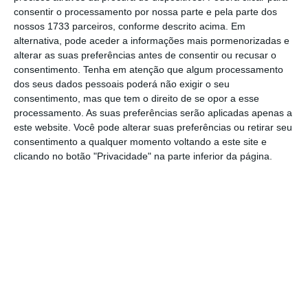
consentir o processamento por nossa parte e pela parte dos
De que forma? Assine o ECO Premium e
nossos 1733 parceiros, conforme descrito acima. Em
tenha acesso a notícias exclusivas, à
alternativa, pode aceder a informações mais pormenorizadas e
opinião que conta, às reportagens e
alterar as suas preferências antes de consentir ou recusar o
consentimento.
Tenha em atenção que algum processamento
especiais que mostram o outro lado da
dos seus dados pessoais poderá não exigir o seu
história.
consentimento, mas que tem o direito de se opor a esse
processamento. As suas preferências serão aplicadas apenas a
este website. Você pode alterar suas preferências ou retirar seu
Esta assinatura é uma forma de apoiar
consentimento a qualquer momento voltando a este site e
o ECO e os seus jornalistas. A nossa
clicando no botão "Privacidade" na parte inferior da página.
contrapartida é o jornalismo
independente, rigoroso e credível.
Assine já
Veja todos os planos