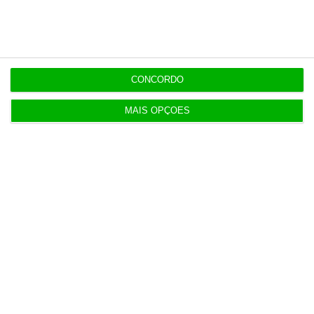
Serão os salários apenas a ponta de um
icebergue?
3 Agosto 2026
CONCORDO
Candidaturas prolongadas até 10 de setembro
3 Agosto 2026
MAIS OPÇÕES
Há 2 candidatos a fornecer comboios de alta
velocidade à CP
3 Agosto 2026
Publicado contrato com consultora para pôr
ordem nos exames
4 Agosto 2026
TML escolhe Albano Jerónimo para ser “Dono do