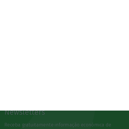
3.º Local Summit
07/10/2026
SAIBA MAIS
Newsletters
Receba gratuitamente informação económica de