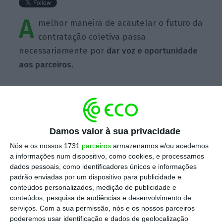
A
melhor maneira de acautelar o futuro da
contratação coletiva passa
necessariamente por
dar voz e oportunidade
aos parceiros
.
Damos valor à sua privacidade
https://eco.sapo.pt/quote/vieira-da-silva-a-melhor-maneira-de-acautelar-o-futuro-da-contratacao-coletiva-3/
Copiar
Nós e os nossos 1731
parceiros
armazenamos e/ou acedemos
a informações num dispositivo, como cookies, e processamos
dados pessoais, como identificadores únicos e informações
Assine o ECO Premium
padrão enviadas por um dispositivo para publicidade e
conteúdos personalizados, medição de publicidade e
conteúdos, pesquisa de audiências e desenvolvimento de
No momento em que a informação é
serviços.
Com a sua permissão, nós e os nossos parceiros
mais importante do que nunca, apoie
poderemos usar identificação e dados de geolocalização