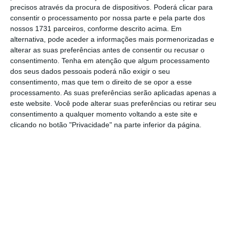
precisos através da procura de dispositivos. Poderá clicar para
o jornalismo independente e rigoroso.
consentir o processamento por nossa parte e pela parte dos
nossos 1731 parceiros, conforme descrito acima. Em
De que forma? Assine o ECO Premium e
alternativa, pode aceder a informações mais pormenorizadas e
alterar as suas preferências antes de consentir ou recusar o
tenha acesso a notícias exclusivas, à
consentimento.
Tenha em atenção que algum processamento
opinião que conta, às reportagens e
dos seus dados pessoais poderá não exigir o seu
especiais que mostram o outro lado da
consentimento, mas que tem o direito de se opor a esse
processamento. As suas preferências serão aplicadas apenas a
história.
este website. Você pode alterar suas preferências ou retirar seu
consentimento a qualquer momento voltando a este site e
Esta assinatura é uma forma de apoiar
clicando no botão "Privacidade" na parte inferior da página.
o ECO e os seus jornalistas. A nossa
contrapartida é o jornalismo
independente, rigoroso e credível.
Assine já
Veja todos os planos