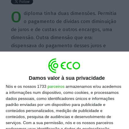
O
diploma tinha duas dimensões. Permitia
o pagamento de dívidas com diminuição
de juros e de custas e outros encargos, uma
dimensão. Outra dimensão que era:
dispensava do pagamento desses juros e
dessas custas a quem tivesse tido dívidas mas
já não as tivesse.
Damos valor à sua privacidade
Nós e os nossos 1733
parceiros
armazenamos e/ou acedemos
a informações num dispositivo, como cookies, e processamos
dados pessoais, como identificadores únicos e informações
https://eco.sapo.pt/quote/vieira-da-silva-o-diploma-tinha-duas-dimensoes-permitia-o-pagamento-de-dividas-5/
Copiar
padrão enviadas por um dispositivo para publicidade e
conteúdos personalizados, medição de publicidade e
conteúdos, pesquisa de audiências e desenvolvimento de
serviços.
Com a sua permissão, nós e os nossos parceiros
Assine o ECO Premium
poderemos usar identificação e dados de geolocalização