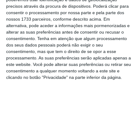
precisos através da procura de dispositivos. Poderá clicar para
consentir o processamento por nossa parte e pela parte dos
No momento em que a informação é
nossos 1733 parceiros, conforme descrito acima. Em
mais importante do que nunca, apoie
alternativa, pode aceder a informações mais pormenorizadas e
o jornalismo independente e rigoroso.
alterar as suas preferências antes de consentir ou recusar o
consentimento.
Tenha em atenção que algum processamento
dos seus dados pessoais poderá não exigir o seu
De que forma? Assine o ECO Premium e
consentimento, mas que tem o direito de se opor a esse
tenha acesso a notícias exclusivas, à
processamento. As suas preferências serão aplicadas apenas a
este website. Você pode alterar suas preferências ou retirar seu
opinião que conta, às reportagens e
consentimento a qualquer momento voltando a este site e
especiais que mostram o outro lado da
clicando no botão "Privacidade" na parte inferior da página.
história.
Esta assinatura é uma forma de apoiar
o ECO e os seus jornalistas. A nossa
contrapartida é o jornalismo
independente, rigoroso e credível.