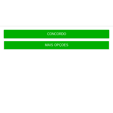
Populares
Combustíveis. Cinco propostas de política fiscal
3 Agosto 2026
CONCORDO
T-Systems: Serviço de Saúde de Múrcia reforça
MAIS OPÇÕES
cibersegurança
3 Agosto 2026
Eólicas para ‘alimentar’ Start Campus em consulta
pública
3 Agosto 2026
Deloitte Legal Telles assessora sócios da Bruma
4 Agosto 2026