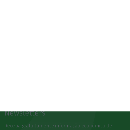
3.º Local Summit
07/10/2026
SAIBA MAIS
Newsletters
Receba gratuitamente informação económica de