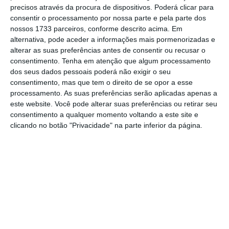
precisos através da procura de dispositivos. Poderá clicar para
o jornalismo independente e rigoroso.
consentir o processamento por nossa parte e pela parte dos
nossos 1733 parceiros, conforme descrito acima. Em
De que forma? Assine o ECO Premium e
alternativa, pode aceder a informações mais pormenorizadas e
alterar as suas preferências antes de consentir ou recusar o
tenha acesso a notícias exclusivas, à
consentimento.
Tenha em atenção que algum processamento
opinião que conta, às reportagens e
dos seus dados pessoais poderá não exigir o seu
especiais que mostram o outro lado da
consentimento, mas que tem o direito de se opor a esse
processamento. As suas preferências serão aplicadas apenas a
história.
este website. Você pode alterar suas preferências ou retirar seu
consentimento a qualquer momento voltando a este site e
Esta assinatura é uma forma de apoiar
clicando no botão "Privacidade" na parte inferior da página.
o ECO e os seus jornalistas. A nossa
contrapartida é o jornalismo
independente, rigoroso e credível.
Assine já
Veja todos os planos