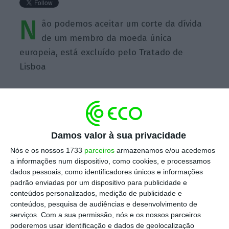
N
ão podemos aceitar um corte da dívida
de um membro da moeda única
europeia, está excluído pelo Tratado de
Lisboa
Damos valor à sua privacidade
https://eco.sapo.pt/quote/wolfgang-schauble-nao-podemos-aceitar-um-corte-da-divida-de-um-membro-9/
Copiar
Nós e os nossos 1733
parceiros
armazenamos e/ou acedemos
a informações num dispositivo, como cookies, e processamos
dados pessoais, como identificadores únicos e informações
Assine o ECO Premium
padrão enviadas por um dispositivo para publicidade e
conteúdos personalizados, medição de publicidade e
conteúdos, pesquisa de audiências e desenvolvimento de
No momento em que a informação é
serviços.
Com a sua permissão, nós e os nossos parceiros
mais importante do que nunca, apoie
poderemos usar identificação e dados de geolocalização