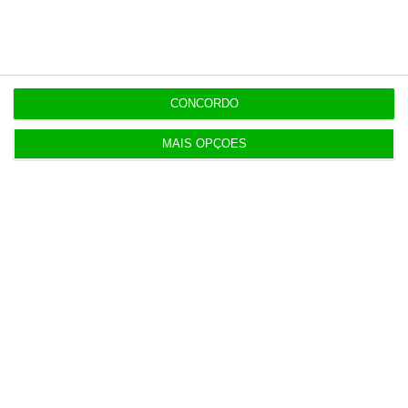
Na Estónia, com um olho no céu e outro na Rússia
3 Agosto 2026
Mais de 100 municípios têm mais de metade do
CONCORDO
PRR por receber
3 Agosto 2026
MAIS OPÇÕES
TdC certifica conta da Presidência da República
de 2025
3 Agosto 2026
Mau tempo: Pagamento por isenção das
portagens virá do OE
4 Agosto 2026
Receitas da SpaceX disparam 92% e superam