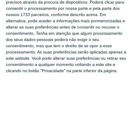
precisos através da procura de dispositivos. Poderá clicar para
consentir o processamento por nossa parte e pela parte dos
De que forma? Assine o ECO Premium e
nossos 1733 parceiros, conforme descrito acima. Em
alternativa, pode aceder a informações mais pormenorizadas e
tenha acesso a notícias exclusivas, à
alterar as suas preferências antes de consentir ou recusar o
opinião que conta, às reportagens e
consentimento.
Tenha em atenção que algum processamento
especiais que mostram o outro lado da
dos seus dados pessoais poderá não exigir o seu
consentimento, mas que tem o direito de se opor a esse
história.
processamento. As suas preferências serão aplicadas apenas a
este website. Você pode alterar suas preferências ou retirar seu
Esta assinatura é uma forma de apoiar
consentimento a qualquer momento voltando a este site e
clicando no botão "Privacidade" na parte inferior da página.
o ECO e os seus jornalistas. A nossa
contrapartida é o jornalismo
independente, rigoroso e credível.
Assine já
Veja todos os planos