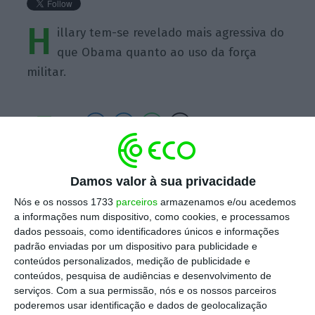
H
illary tem-se revelado mais agressiva do
que Obama quanto ao uso da força
militar.
https://eco.sapo.pt/quote/xtb-hillary-tem-se-revelado-mais-agressiva-do-que-obama-quanto-ao-2/
Copiar
Damos valor à sua privacidade
Nós e os nossos 1733
parceiros
armazenamos e/ou acedemos
a informações num dispositivo, como cookies, e processamos
Assine o ECO Premium
dados pessoais, como identificadores únicos e informações
padrão enviadas por um dispositivo para publicidade e
conteúdos personalizados, medição de publicidade e
No momento em que a informação é
conteúdos, pesquisa de audiências e desenvolvimento de
mais importante do que nunca, apoie
serviços.
Com a sua permissão, nós e os nossos parceiros
poderemos usar identificação e dados de geolocalização
o jornalismo independente e rigoroso.