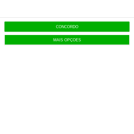
4 Agosto 2026
Publicado contrato com consultora para pôr
ordem nos exames
CONCORDO
4 Agosto 2026
MAIS OPÇÕES
TML escolhe Albano Jerónimo para ser “Dono do
Tempo”
4 Agosto 2026
FAO alerta para nova subida de preços
alimentares
5 Agosto 2026
Fragmentação de processos trava potencial da IA
6 Agosto 2026