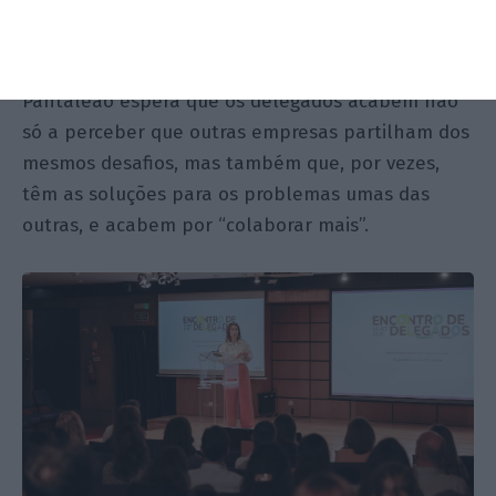
ano passado, mas que foi posta de certa forma
em causa com o pacote de simplificação Omnibus,
em 2025. É o contacto uns com os outros que
Pantaleão espera que os delegados acabem não
só a perceber que outras empresas partilham dos
mesmos desafios, mas também que, por vezes,
têm as soluções para os problemas umas das
outras, e acabem por “colaborar mais”.