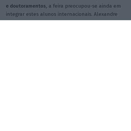
e doutoramentos
, a feira preocupou-se ainda em
integrar estes alunos internacionais. Alexandre
Pinho frisa que “algumas empresas trouxeram
para o seu espaço pessoas que não falam
português, dando uma noção de maior
inclusividade”.