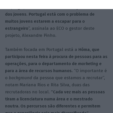
da FEP.
“É muito importante focarmo-nos no
emprego jovem e melhorar as condições de vida
dos jovens
.
Portugal está com o problema de
muitos jovens estarem a escapar para o
estrangeiro
“, assinala ao ECO o gestor deste
projeto, Alexandre Pinho.
Também focada em Portugal está a
Hôma, que
participou nesta feira à procura de pessoas para as
operações, para o departamento de
marketing
e
para a área de recursos humanos.
“O importante é
o
background
da pessoa que estamos a recrutar”,
notam Mariana Rios e Rita Silva, duas das
recrutadoras no local.
“Cada vez mais as pessoas
tiram a licenciatura numa área e o mestrado
noutra. Os percursos são diferentes e permitem