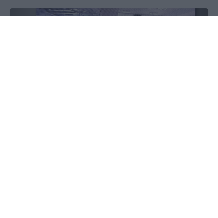
Não é, por isso, de estranhar, que a empresa
liderada por Luís Guimarães consiga que 100% dos
tecidos produzidos sejam feitos a partir de
matérias-primas recicladas. E que, de todo o
algodão produzido, 50% seja orgânico. “Somos