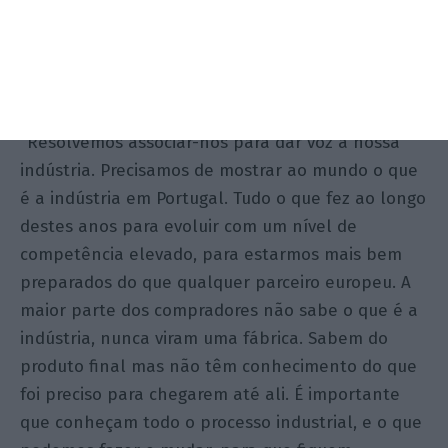
Indústria têxtil nacional lança campanha “Zona
Industrial”
Ler Mais
“Resolvemos associar-nos para dar voz à nossa
indústria. Precisamos de mostrar ao mundo o que
é a indústria em Portugal. Tudo o que fez ao longo
destes anos para evoluir com um nível de
competência elevado, para estarmos mais bem
preparados do que qualquer parceiro europeu. A
maior parte dos compradores não sabe o que é a
indústria, nunca viram uma fábrica. Sabem do
produto final mas não têm conhecimento do que
foi preciso para chegarem até ali. É importante
que conheçam todo o processo industrial, e o que