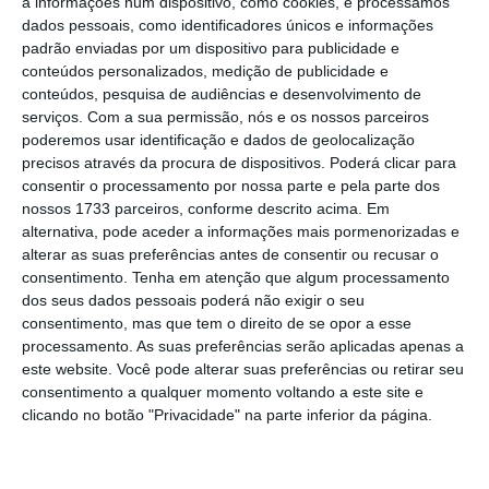
a informações num dispositivo, como cookies, e processamos
Portugueses (ANMP)
com a saída da Câmara
dados pessoais, como identificadores únicos e informações
do Porto
e outros autarcas a ameaçarem
padrão enviadas por um dispositivo para publicidade e
conteúdos personalizados, medição de publicidade e
seguir-lhe os passos.
conteúdos, pesquisa de audiências e desenvolvimento de
serviços.
Com a sua permissão, nós e os nossos parceiros
poderemos usar identificação e dados de geolocalização
À margem do aniversário do
Jornal de Notícias
,
precisos através da procura de dispositivos. Poderá clicar para
consentir o processamento por nossa parte e pela parte dos
no Porto, o Presidente da República
nossos 1733 parceiros, conforme descrito acima. Em
defendeu que se “
deve fazer esse esforço
alternativa, pode aceder a informações mais pormenorizadas e
rapidamente
e
a altura é boa
, porque estamos
alterar as suas preferências antes de consentir ou recusar o
consentimento.
Tenha em atenção que algum processamento
a chegar ao verão, uma
altura para preparar o
dos seus dados pessoais poderá não exigir o seu
orçamento para o ano que vem e atuar
consentimento, mas que tem o direito de se opor a esse
rapidamente
“. E deixou um recado: “
Não tem
processamento. As suas preferências serão aplicadas apenas a
este website. Você pode alterar suas preferências ou retirar seu
drama nenhum. Estas questões fazem-se sem
consentimento a qualquer momento voltando a este site e
drama”.
Dramas são, sim, frisou, “as mortes
clicando no botão "Privacidade" na parte inferior da página.
das guerras, os problemas graves de saúde
nas pandemias”.