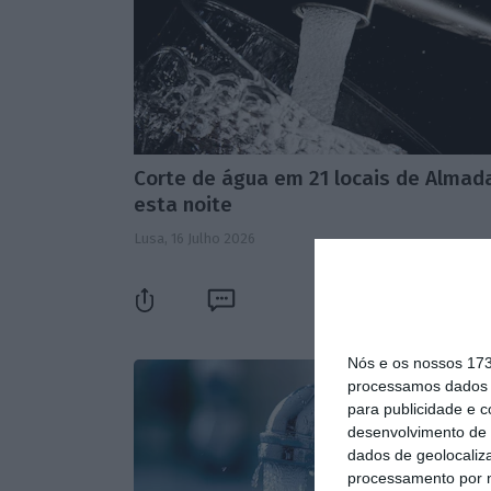
Corte de água em 21 locais de Almad
esta noite
Lusa,
16 Julho 2026
Nós e os nossos 17
processamos dados p
para publicidade e 
desenvolvimento de 
dados de geolocaliza
processamento por n