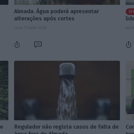
Almada. Água poderá apresentar
EX
alterações após cortes
lid
Lusa,
11 Julho 2026
Ana 
de
Regulador não regista casos de falta de
Con
água fora de Almada
por