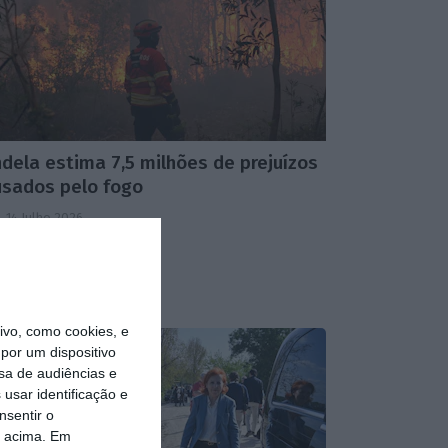
dela estima 7,5 milhões de prejuízos
usados pelo fogo
,
14 Julho 2026
1
vo, como cookies, e
por um dispositivo
sa de audiências e
usar identificação e
nsentir o
o acima. Em