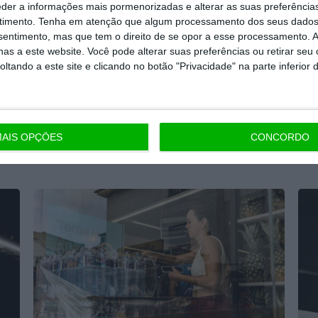
eder a informações mais pormenorizadas e alterar as suas preferência
timento.
Tenha em atenção que algum processamento dos seus dados
nsentimento, mas que tem o direito de se opor a esse processamento. A
as a este website. Você pode alterar suas preferências ou retirar seu
tando a este site e clicando no botão "Privacidade" na parte inferior 
Algarve tem mais 20 milhões para
Min
reforçar eficiência hídrica
SM
Susana Pinheiro,
14 Julho 2026
Lusa
AIS OPÇÕES
CONCORDO