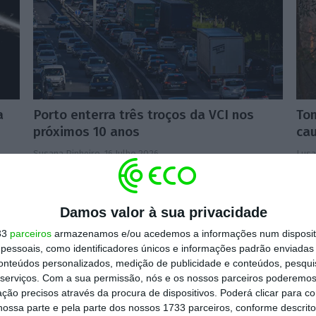
a
Porto enterra três troços da VCI nos
Ton
próximos 10 anos
ca
Susana Pinheiro,
16 Julho 2026
Lusa
Damos valor à sua privacidade
33
parceiros
armazenamos e/ou acedemos a informações num dispositi
essoais, como identificadores únicos e informações padrão enviadas 
conteúdos personalizados, medição de publicidade e conteúdos, pesqui
serviços.
Com a sua permissão, nós e os nossos parceiros poderemos 
ção precisos através da procura de dispositivos. Poderá clicar para co
ossa parte e pela parte dos nossos 1733 parceiros, conforme descrit