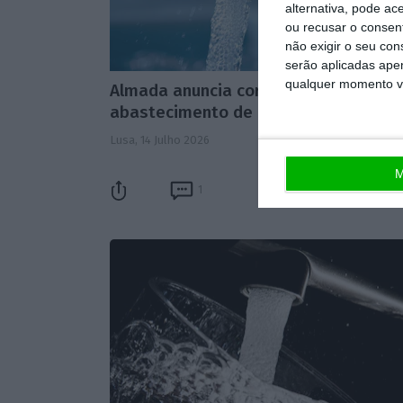
alternativa, pode ac
ou recusar o consen
não exigir o seu co
serão aplicadas apen
qualquer momento vol
Almada anuncia cortes no
abastecimento de água
Lusa,
14 Julho 2026
M
1