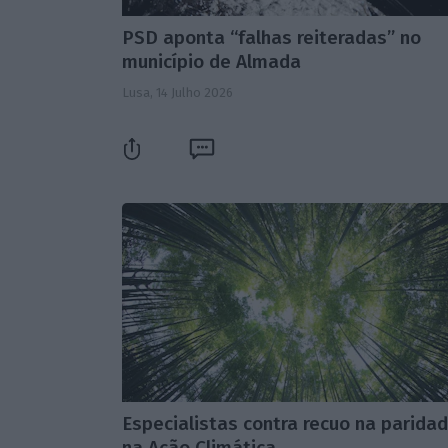
PSD aponta “falhas reiteradas” no
município de Almada
Lusa,
14 Julho 2026
Especialistas contra recuo na parida
na Ação Climática