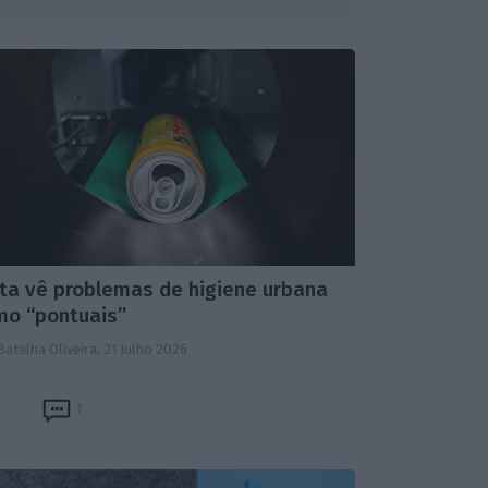
ta vê problemas de higiene urbana
mo “pontuais”
Batalha Oliveira,
21 Julho 2026
1