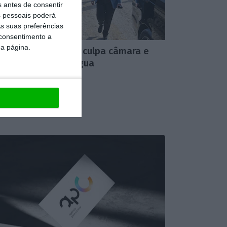
s antes de consentir
 pessoais poderá
s suas preferências
 consentimento a
da página.
istra do Ambiente culpa câmara e
AS pela crise da água
,
14 Julho 2026
1