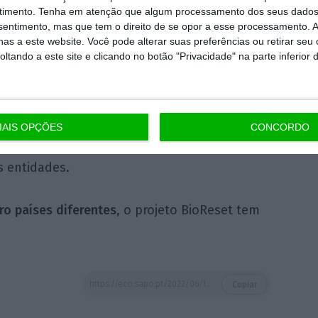
timento.
Tenha em atenção que algum processamento dos seus dados
a presença de fármacos e microplásticos,
nsentimento, mas que tem o direito de se opor a esse processamento. A
efeitos nas comunidades de diatomáceas,
as a este website. Você pode alterar suas preferências ou retirar seu
tando a este site e clicando no botão "Privacidade" na parte inferior 
Interdisciplinar de Investigação Marinha e
FUND BiodivRestore,
os investigadores
AIS OPÇÕES
CONCORDO
zir dados, metodologias e informações para
s entidades.
ro países diferentes
, o projeto BioReset tem
https://eco.sapo.pt/2022/06/14/ispe-lidera-projeto-europeu-para-criar-novos-processos-de-tratamento-de-aguas-residuais/
Copiar