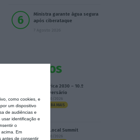
Ministra garante água segura
após ciberataque
7 Agosto 2026
Eventos
Fábrica 2030 – 10.º
Aniversário
14/10/2026
vo, como cookies, e
SAIBA MAIS
por um dispositivo
sa de audiências e
usar identificação e
nsentir o
3.º Local Summit
o acima. Em
07/10/2026
s antes de consentir