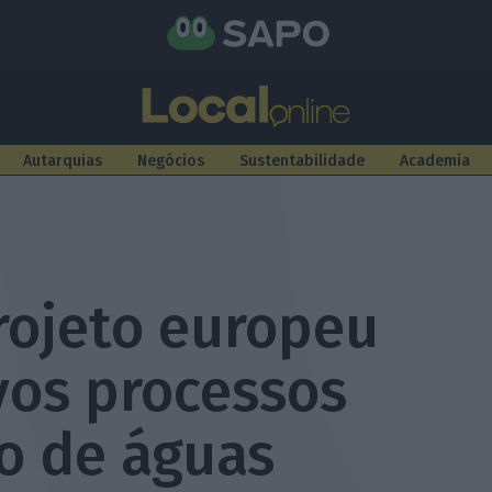
Autarquias
Negócios
Sustentabilidade
Academia
rojeto europeu
vos processos
o de águas