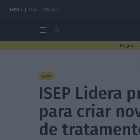
MENU
MAIL
JORNAIS
Regiões
Local
ISEP Lidera p
para criar no
de tratament