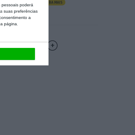
SAIBA MAIS
 pessoais poderá
s suas preferências
 consentimento a
da página.