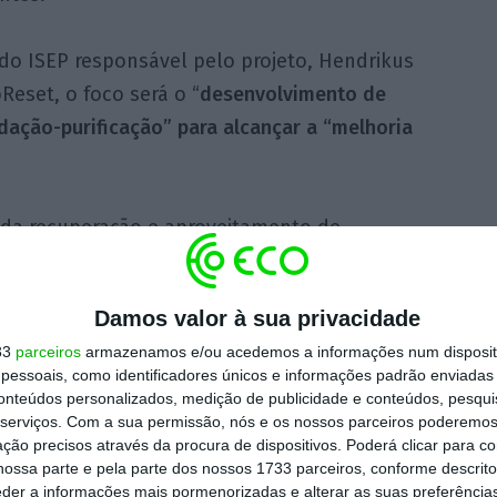
do ISEP responsável pelo projeto, Hendrikus
Reset, o foco será o “
desenvolvimento de
ação-purificação” para alcançar a “melhoria
s da recuperação e aproveitamento de
, que serão transformados em matérias–
síntese de biossorventes por processos
Damos valor à sua privacidade
, acrescentando que, posteriormente, serão
33
parceiros
armazenamos e/ou acedemos a informações num dispositi
e reciclar os biossorventes.
essoais, como identificadores únicos e informações padrão enviadas 
conteúdos personalizados, medição de publicidade e conteúdos, pesqui
serviços.
Com a sua permissão, nós e os nossos parceiros poderemos 
entes, levada a cabo pela empresa
Águas do
ção precisos através da procura de dispositivos. Poderá clicar para co
do projeto,
permitirá “conhecer o estado de
ossa parte e pela parte dos nossos 1733 parceiros, conforme descrit
tes”, bem como usar os tratamentos
eder a informações mais pormenorizadas e alterar as suas preferência