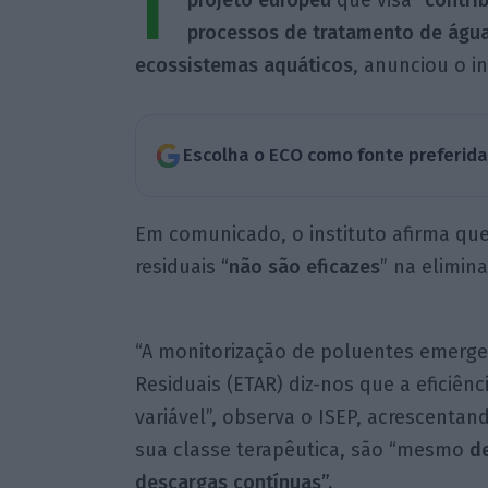
I
projeto europeu
que visa “
contri
processos de tratamento de água
ecossistemas aquáticos
, anunciou o i
Escolha o ECO como fonte preferid
Em comunicado, o instituto afirma qu
residuais “
não são eficazes
” na elimin
“A monitorização de poluentes emerg
Residuais (ETAR) diz-nos que a eficiê
variável”, observa o ISEP, acrescent
sua classe terapêutica, são “mesmo
de
descargas contínuas”.