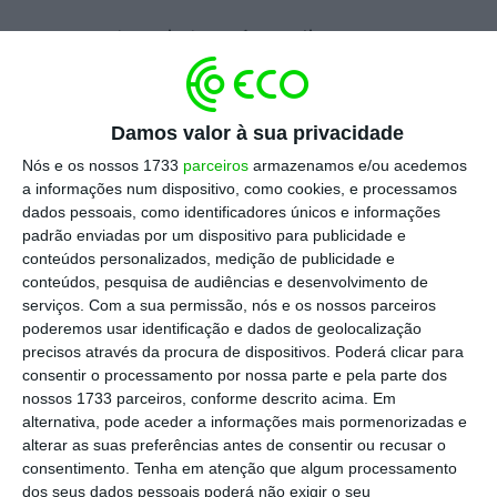
A operadora ainda está a realizar o programa
das seis pontes e dos cruzeiros temáticos com
jantares a bordo, na zona do Porto,
terminando em novembro com os cruzeiros
Damos valor à sua privacidade
de longo curso.
Nós e os nossos 1733
parceiros
armazenamos e/ou acedemos
a informações num dispositivo, como cookies, e processamos
dados pessoais, como identificadores únicos e informações
Apesar da retoma de turistas, Célia Lima
padrão enviadas por um dispositivo para publicidade e
apontou
dificuldades acrescidas devido ao
conteúdos personalizados, medição de publicidade e
conteúdos, pesquisa de audiências e desenvolvimento de
aumento dos custos de operação
,
serviços.
Com a sua permissão, nós e os nossos parceiros
nomeadamente o
aumento do preço dos
poderemos usar identificação e dados de geolocalização
combustíveis e dos alimentos
, que são
precisos através da procura de dispositivos. Poderá clicar para
consentir o processamento por nossa parte e pela parte dos
servidos a bordo, optando a empresa por
nossos 1733 parceiros, conforme descrito acima. Em
manter o preço dos bilhetes.
alternativa, pode aceder a informações mais pormenorizadas e
alterar as suas preferências antes de consentir ou recusar o
consentimento.
Tenha em atenção que algum processamento
“
Temos pela frente anos, se calhar, anos mais
dos seus dados pessoais poderá não exigir o seu