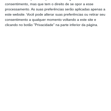
desafiantes
. Entendemos que este é um ano
consentimento, mas que tem o direito de se opor a esse
zero, um ano de olhar para a frente, mas, de
processamento. As suas preferências serão aplicadas apenas a
este website. Você pode alterar suas preferências ou retirar seu
facto, estamos a sentir que vão ser anos
consentimento a qualquer momento voltando a este site e
igualmente desafiantes, como foram estes
clicando no botão "Privacidade" na parte inferior da página.
dois últimos”, realçou.
A responsável referiu que a empresa esteve
dois anos a investir “sem ter grande retorno”
e que “praticamente não deu para pagar
custos fixos”. Ainda assim, prossegue, “este
ano deu para respirar melhor, mas já vão ser
anos mais complicados”.
Várias empresas marítimo-turísticas estão
também instaladas na vila do Pinhão,
concelho de Alijó, distrito de Vila Real. Uma