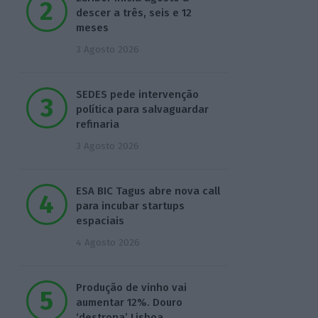
descer a três, seis e 12
meses
3 Agosto 2026
SEDES pede intervenção
política para salvaguardar
refinaria
3 Agosto 2026
ESA BIC Tagus abre nova call
para incubar startups
espaciais
4 Agosto 2026
Produção de vinho vai
aumentar 12%. Douro
‘destrona’ Lisboa