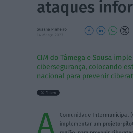
ataques info
Susana Pinheiro
14 Março 2023
CIM do Tâmega e Sousa implem
cibersegurança, colocando es
nacional para prevenir ciberat
A
Comunidade Intermunicipal (
implementar um
projeto-pilo
região, para prevenir ciberat