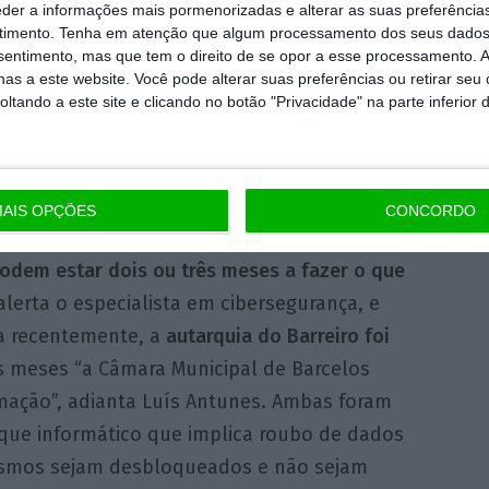
versidade do Porto, acrescenta, por sua vez,
eder a informações mais pormenorizadas e alterar as suas preferência
timento.
Tenha em atenção que algum processamento dos seus dados
 técnicos de informática”
assim como a
nsentimento, mas que tem o direito de se opor a esse processamento. A
sistemas de informação
que existem nas
as a este website. Você pode alterar suas preferências ou retirar seu
tando a este site e clicando no botão "Privacidade" na parte inferior 
para serem seguros
”. Estes são alguns
 municipais mais vulneráveis a um
regado de Proteção de Dados da Comissão
AIS OPÇÕES
CONCORDO
odem estar dois ou três meses a fazer o que
alerta o especialista em cibersegurança, e
da recentemente, a
autarquia do Barreiro foi
s meses “a Câmara Municipal de Barcelos
ação”, adianta Luís Antunes. Ambas foram
aque informático que implica roubo de dados
mesmos sejam desbloqueados e não sejam