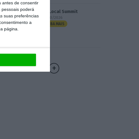
s antes de consentir
 pessoais poderá
3.º Local Summit
s suas preferências
07/10/2026
 consentimento a
SAIBA MAIS
da página.