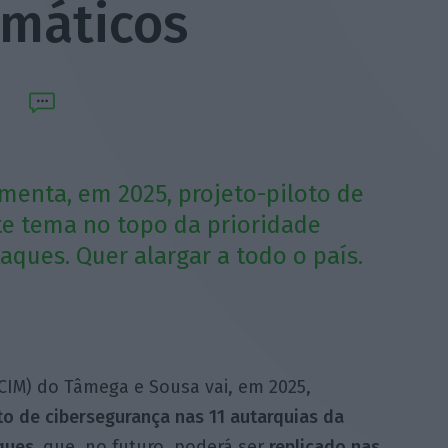
rmáticos
enta, em 2025, projeto-piloto de
te tema no topo da prioridade
aques. Quer alargar a todo o país.
CIM) do Tâmega e Sousa vai, em 2025,
to de cibersegurança nas 11 autarquias da
aques,
que, no futuro, poderá ser
replicado nas