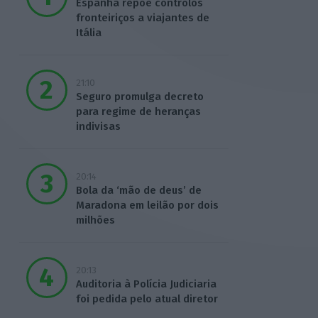
Espanha repõe controlos
fronteiriços a viajantes de
Itália
21:10
Seguro promulga decreto
para regime de heranças
indivisas
20:14
Bola da ‘mão de deus’ de
Maradona em leilão por dois
milhões
20:13
Auditoria à Polícia Judiciaria
foi pedida pelo atual diretor