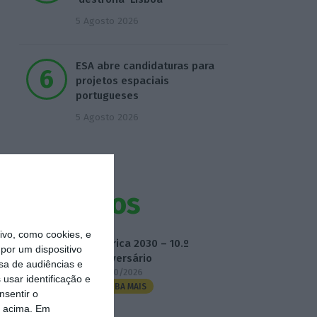
5 Agosto 2026
ESA abre candidaturas para
projetos espaciais
portugueses
5 Agosto 2026
Eventos
vo, como cookies, e
Fábrica 2030 – 10.º
por um dispositivo
Aniversário
sa de audiências e
14/10/2026
usar identificação e
SAIBA MAIS
nsentir o
o acima. Em