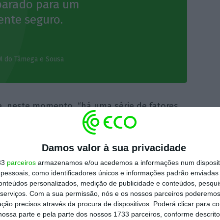
parado para um
ente seguro.
M do Tâmega e Sousa
, neste momento, “há uma série de fatores
dem
espoletar um problema ainda mais grave
,
o” em marcha. Elenca, por exemplo, os
Damos valor à sua privacidade
os e “não permitem fazer a atualização de
33
parceiros
armazenamos e/ou acedemos a informações num dispositi
e, além de os sistemas de informação serem
essoais, como identificadores únicos e informações padrão enviadas 
il praticar em termos de operabilidade”.
conteúdos personalizados, medição de publicidade e conteúdos, pesqui
serviços.
Com a sua permissão, nós e os nossos parceiros poderemos 
ção precisos através da procura de dispositivos. Poderá clicar para co
ional de Cibersegurança e diretor do Centro
ossa parte e pela parte dos nossos 1733 parceiros, conforme descrit