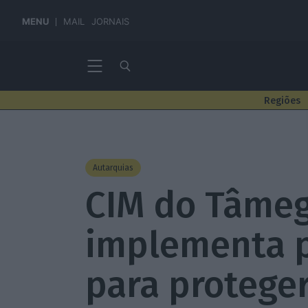
MENU
MAIL
JORNAIS
Regiões
Autarquias
CIM do Tâmeg
implementa p
para protege