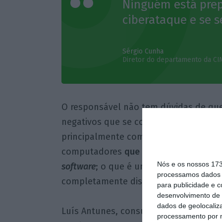
Ninguém está pre
ciberataque e se s
Sérgio Cunha
Diretor do departamento da CI
O responsável não tem dúvidas de que
negativos que se conjugam e que po
principalmente com a descentralizaçã
computadores
que estão desatualizad
Nós e os nossos 17
software
; o que é um
risco muito
grand
processamos dados p
completamente distintos, o que é difíc
para publicidade e 
desenvolvimento de 
dados de geolocaliza
Luís Antunes, consultor do Centro Nac
processamento por n