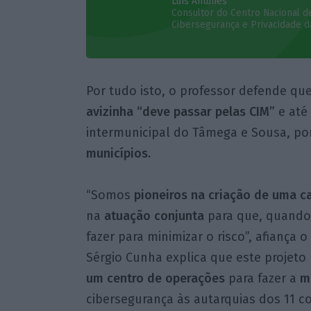
Luís Antunes
Consultor do Centro Nacional d
Cibersegurança e Privacidade d
Por tudo isto, o professor defende qu
avizinha “deve passar pelas CIM”
e até
intermunicipal do Tâmega e Sousa, p
municípios.
“Somos
pioneiros na criação de uma c
na
atuação conjunta
para que, quando
fazer para minimizar o risco”, afiança
Sérgio Cunha explica que este projeto 
um centro de operações
para fazer a
m
cibersegurança às autarquias dos 11 co