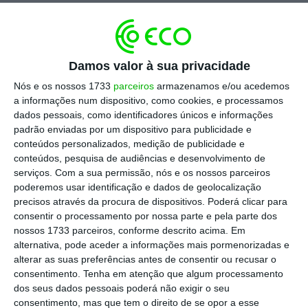
“Se isto fechar na sexta-feira vou ter de vir
tirar as minhas coisas depois, porque as
coisas são minhas.
O meu senhorio não me
Damos valor à sua privacidade
disse nada, não sei se tenho de fechar ou
Nós e os nossos 1733
parceiros
armazenamos e/ou acedemos
não”,
disse à Lusa o lojista que frequenta o
a informações num dispositivo, como cookies, e processamos
dados pessoais, como identificadores únicos e informações
espaço há mais de 40 anos.
padrão enviadas por um dispositivo para publicidade e
conteúdos personalizados, medição de publicidade e
“Isto é uma luta contra quem pode menos. É
conteúdos, pesquisa de audiências e desenvolvimento de
serviços.
Com a sua permissão, nós e os nossos parceiros
uma luta desigual”,
defendeu, acrescentando
poderemos usar identificação e dados de geolocalização
que
dezenas de bandas e artistas já
precisos através da procura de dispositivos. Poderá clicar para
começaram a retirar os equipamento
s e
consentir o processamento por nossa parte e pela parte dos
nossos 1733 parceiros, conforme descrito acima. Em
materiais dos estúdios e salas de ensaio “
por
alternativa, pode aceder a informações mais pormenorizadas e
medo de ficar sem o material”.
alterar as suas preferências antes de consentir ou recusar o
consentimento.
Tenha em atenção que algum processamento
dos seus dados pessoais poderá não exigir o seu
A poucos metros do Telhadinho, Raquel
consentimento, mas que tem o direito de se opor a esse