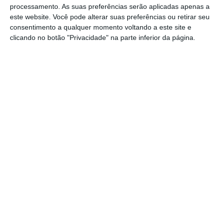
Teixeira vai arrastando sacos pretos,
processamento. As suas preferências serão aplicadas apenas a
carregados de roupa, para o interior da loja
este website. Você pode alterar suas preferências ou retirar seu
consentimento a qualquer momento voltando a este site e
que arrenda há três anos.
clicando no botão "Privacidade" na parte inferior da página.
“Ainda tenho de trabalhar”, disse a lojista,
arrendatária de outro espaço no Stop.
Na pequena loja, os cabides continuam com
as peças de vestuário penduradas e nos
sacos pretos chegam novas roupas para
vender. Desde que a indecisão do
encerramento pairou sobre o Stop, Raquel
Teixeira deixou de comprar como antes.
“É muito complicado. Não consigo dormir”,
confessou, dizendo ainda nada saber ou ter