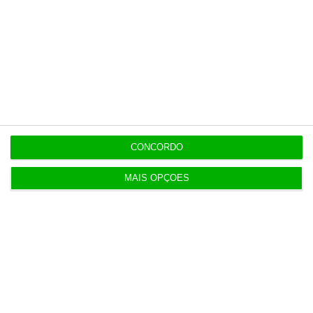
Multicare foca website como ponto de acesso à
área saúde
11:25
PRR financia 767 habitações nos Açores com 65
milhões
CONCORDO
10:57
Fumos do Etna suspendem aeroporto da Catânia
MAIS OPÇÕES
10:15
Volta regista 150 milhões de embalagens
devolvidas
9:28
PS pergunta risco de impostos sobre EDP