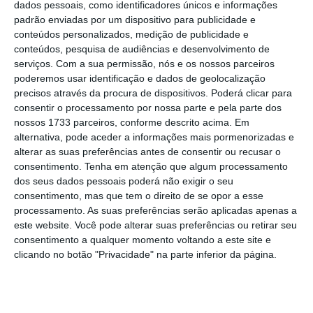
dados pessoais, como identificadores únicos e informações
que
recorreu ao Programa de Apoio à Economia
padrão enviadas por um dispositivo para publicidade e
Local (PAEL) e Saneamento Financeiro,
conteúdos personalizados, medição de publicidade e
conteúdos, pesquisa de audiências e desenvolvimento de
“obrigando-se a um PAF a 20 anos que
serviços.
Com a sua permissão, nós e os nossos parceiros
permitiria repor o equilíbrio e diminuir a dívida
poderemos usar identificação e dados de geolocalização
para níveis adequados
“, detalha a instituição.
precisos através da procura de dispositivos. Poderá clicar para
consentir o processamento por nossa parte e pela parte dos
A autarquia conseguiu, contudo, cessar o PAF
nossos 1733 parceiros, conforme descrito acima. Em
em cinco anos.
alternativa, pode aceder a informações mais pormenorizadas e
alterar as suas preferências antes de consentir ou recusar o
consentimento.
Tenha em atenção que algum processamento
dos seus dados pessoais poderá não exigir o seu
“As medidas de otimização da receita
consentimento, mas que tem o direito de se opor a esse
constantes do PAF foram implementadas e as
processamento. As suas preferências serão aplicadas apenas a
metas para as principais rubricas foram
este website. Você pode alterar suas preferências ou retirar seu
consentimento a qualquer momento voltando a este site e
superadas.
O empenho na racionalização e
clicando no botão "Privacidade" na parte inferior da página.
controlo da despesa não foi tão evidente”
, lê-
se no relatório divulgado esta terça-feira.