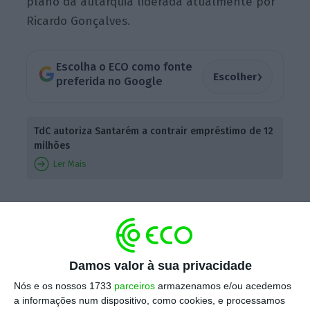
plano da autarquia liderada atualmente por
Ricardo Gonçalves.
Escolha o ECO como fonte
›
Escolher
preferida no Google
TdC autoriza Santarém a contrair empréstimo de 12
milhões
Ler Mais
Na auditoria à execução de planos de
ajustamento financeiro de Autarquias Locais,
relativa ao município de Santarém, o TdC
Damos valor à sua privacidade
aponta que a situação financeira do
município tem evoluído “muito
Nós e os nossos 1733
parceiros
armazenamos e/ou acedemos
a informações num dispositivo, como cookies, e processamos
favoravelmente” desde 2013. Foi o ano em