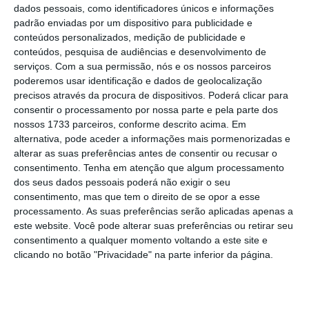
dados pessoais, como identificadores únicos e informações
e o dinheiro que receberam de Bruxelas
,
padrão enviadas por um dispositivo para publicidade e
nomeadamente Dinamarca, Alemanha,
conteúdos personalizados, medição de publicidade e
conteúdos, pesquisa de audiências e desenvolvimento de
Finlândia, França, Irlanda, Itália, Luxemburgo,
serviços.
Com a sua permissão, nós e os nossos parceiros
Países Baixos, Áustria e Suécia.
poderemos usar identificação e dados de geolocalização
precisos através da procura de dispositivos. Poderá clicar para
consentir o processamento por nossa parte e pela parte dos
A
Alemanha (17.433,48 milhões de euros)
nossos 1733 parceiros, conforme descrito acima. Em
continua a ser o maior contribuinte líquido da
alternativa, pode aceder a informações mais pormenorizadas e
União Europeia
, à frente de França, que no
alterar as suas preferências antes de consentir ou recusar o
consentimento.
Tenha em atenção que algum processamento
ano passado pagou quase 8.957,14 milhões de
dos seus dados pessoais poderá não exigir o seu
euros a mais do que recebeu de volta. A Itália
consentimento, mas que tem o direito de se opor a esse
ocupa o terceiro lugar, com uma contribuição
processamento. As suas preferências serão aplicadas apenas a
este website. Você pode alterar suas preferências ou retirar seu
líquida de 4.504,37 milhões de euros.
consentimento a qualquer momento voltando a este site e
clicando no botão "Privacidade" na parte inferior da página.
Saldos orçamentais operacionais dos
27 Estados-membros da UE em 2023