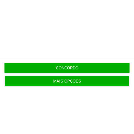
o ECO e os seus jornalistas. A nossa
contrapartida é o jornalismo
independente, rigoroso e credível.
Assine já
Veja todos os planos
CONCORDO
MAIS OPÇÕES
Últimas
9:45
Sismo sentido de madrugada em concelhos de
Beja e Setúbal