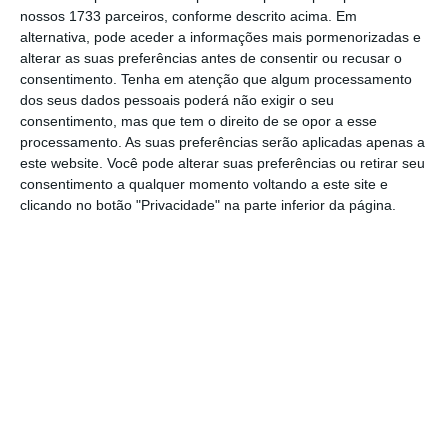
cidade
“, realçou, notando que o turismo é
nossos 1733 parceiros, conforme descrito acima. Em
20% da economia e 25% do emprego da
alternativa, pode aceder a informações mais pormenorizadas e
cidade. Moedas recusa a ideia de que existe
alterar as suas preferências antes de consentir ou recusar o
consentimento.
Tenha em atenção que algum processamento
turismo a mais.
dos seus dados pessoais poderá não exigir o seu
consentimento, mas que tem o direito de se opor a esse
processamento. As suas preferências serão aplicadas apenas a
Quanto à polémica ordem para a Polícia
este website. Você pode alterar suas preferências ou retirar seu
consentimento a qualquer momento voltando a este site e
Municipal passar a fazer detenções, Carlos
clicando no botão "Privacidade" na parte inferior da página.
Moedas rejeita que seja uma cedência ao
Chega: “Isto não tem nada a ver com
extrema-direita ou extrema-esquerda. Isto
tem a ver com segurança da cidade, com as
preocupações das pessoas”. E, sobre as
críticas à sujidade nas ruas de Lisboa, o
autarca revelou que
está a contratar mais 200
trabalhadores para a recolha do lixo
,
queixando-se de uma “dicotomia com as