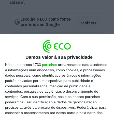
cidade
”.
Escolha o ECO como fonte
›
Escolher
preferida no Google
Moedas insiste no aumento da taxa turística
Ler Mais
Damos valor à sua privacidade
Nós e os nossos 1733
parceiros
armazenamos e/ou acedemos
a informações num dispositivo, como cookies, e processamos
O autarca referiu que, para diminuir a
dados pessoais, como identificadores únicos e informações
concentração de turistas na Baixa do
padrão enviadas por um dispositivo para publicidade e
município, “duplicou a taxa turística” e está a
conteúdos personalizados, medição de publicidade e
conteúdos, pesquisa de audiências e desenvolvimento de
construir equipamentos culturais “que não
serviços.
Com a sua permissão, nós e os nossos parceiros
estejam todos na mesma zona”. “
Precisamos
poderemos usar identificação e dados de geolocalização
de dividir o turismo entre as várias zonas da
precisos através da procura de dispositivos. Poderá clicar para
consentir o processamento por nossa parte e pela parte dos