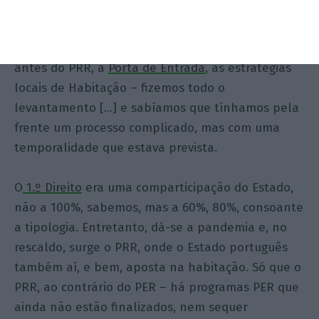
Quando assumimos o poder e surgiram as
primeiras políticas – e bem, de habitação, ainda
antes do PRR, a
Porta de Entrada
, as estratégias
locais de Habitação – fizemos todo o
levantamento […] e sabíamos que tínhamos pela
frente um processo complicado, mas com uma
temporalidade que estava prevista.
O
1.º Direito
era uma comparticipação do Estado,
não a 100%, sabemos, mas a 60%, 80%, consoante
a tipologia. Entretanto, dá-se a pandemia e, no
rescaldo, surge o PRR, onde o Estado português
também aí, e bem, aposta na habitação. Só que o
PRR, ao contrário do PER – há programas PER que
ainda não estão finalizados, nem sequer