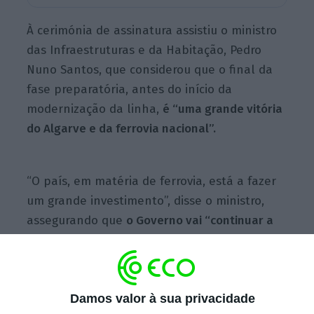
À cerimónia de assinatura assistiu o ministro
das Infraestruturas e da Habitação, Pedro
Nuno Santos, que considerou que o final da
fase preparatória, antes do início da
modernização da linha,
é “uma grande vitória
do Algarve e da ferrovia nacional”.
“O país, em matéria de ferrovia, está a fazer
um grande investimento”, disse o ministro,
assegurando que
o Governo vai “continuar a
trabalhar” para reduzir a década de atraso
que estimou que Portugal tem neste setor.
Pedro Nuno Santos defendeu
“um novo ciclo
Damos valor à sua privacidade